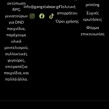
εκτύπωση
printing
info@gangstabear.gr
Πολιτική
RPG
απορρήτου
Συχνές
μινιατούρων
ερωτήσεις
Όροι χρήσης
για DND
Φόρμα
παιχνίδια,
επικοινωνίας
παρέχουμε
υλικά
μοντελισμού,
συλλεκτικές
φιγούρες,
επιτραπέζια
παιχνίδια, και
πολλά άλλα.