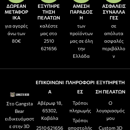
ΔΩΡΕΑΝ
ΕΞΥΠΗΡΕ
ΑΜΕΣΗ
ΑΣΦΑΛΕΙΣ
ΜΕΤΑΦΟΡ
ΤΗΣΗ
ΠΑΡΑΔΟΣ
ΣΥΝΑΛΛΑ
ΙΚΑ
ΠΕΛΑΤΩΝ
Η
ΓΕΣ
για αγορές
καλέστε
των
σε
άνω των
μας στο
προϊόντων
απόλυτα
80€
2510
μας σε όλη
ασφαλές
621656
την
περιβάλλο
Ελλάδα
ν
ΕΠΙΚΟΙΝΩΝΙ
ΠΛΗΡΟΦΟΡΙ
ΕΞΥΠΗΡΕΤΗ
Α
ΕΣ
ΣΗ ΠΕΛΑΤΩΝ
Αβέρωφ 18,
Τρόποι
Ο
Στο Gangsta
65302,
πληρωμής
λογαριασμός
Bear
Καβάλα
μου
ειδικευόμαστ
Τρόποι
ε στην 3D
2510 621656
αποστολής
Custom 3D