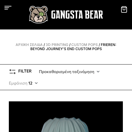
ΑΡΧΙΚΉ ΣΕΛΊΔΑ
/
3D PRINTING
/
CUSTOM POPS
/ FRIEREN:
BEYOND JOURNEY'S END CUSTOM POPS
FILTER
Προκαθορισμένη ταξινόμηση
Εμφάνιση
12