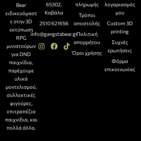
65302,
πληρωμής
λογαριασμός
Bear
Καβάλα
μου
ειδικευόμαστ
Τρόποι
ε στην 3D
2510 621656
αποστολής
Custom 3D
εκτύπωση
printing
info@gangstabear.gr
Πολιτική
RPG
απορρήτου
Συχνές
μινιατούρων
ερωτήσεις
Όροι χρήσης
για DND
Φόρμα
παιχνίδια,
επικοινωνίας
παρέχουμε
υλικά
μοντελισμού,
συλλεκτικές
φιγούρες,
επιτραπέζια
παιχνίδια, και
πολλά άλλα.