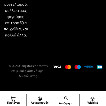
μοντελισμού,
συλλεκτικές
φιγούρες,
επιτραπέζια
παιχνίδια, και
πολλά άλλα.
© 2026 Gangsta Bear. Με την
επιφύλαξη κάθε νόμιμου
δικαιώματος.
Προϊόντα
Λογαριασμός
Wishlist
Αναζήτηση