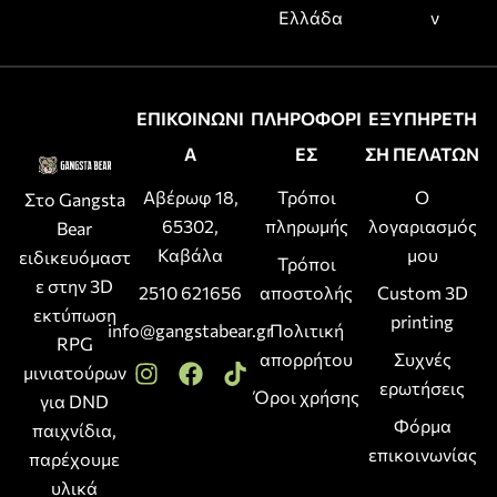
Ελλάδα
ν
ΕΠΙΚΟΙΝΩΝΙ
ΠΛΗΡΟΦΟΡΙ
ΕΞΥΠΗΡΕΤΗ
Α
ΕΣ
ΣΗ ΠΕΛΑΤΩΝ
Αβέρωφ 18,
Τρόποι
Ο
Στο Gangsta
65302,
πληρωμής
λογαριασμός
Bear
Καβάλα
μου
ειδικευόμαστ
Τρόποι
ε στην 3D
2510 621656
αποστολής
Custom 3D
εκτύπωση
printing
info@gangstabear.gr
Πολιτική
RPG
απορρήτου
Συχνές
μινιατούρων
ερωτήσεις
Όροι χρήσης
για DND
Φόρμα
παιχνίδια,
επικοινωνίας
παρέχουμε
υλικά