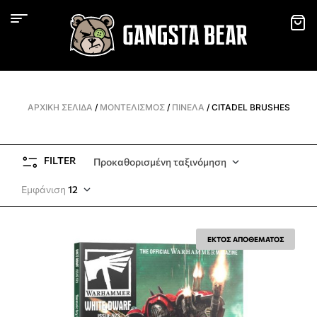
ΑΡΧΙΚΉ ΣΕΛΊΔΑ
/
ΜΟΝΤΕΛΙΣΜΌΣ
/
ΠΙΝΈΛΑ
/ CITADEL BRUSHES
FILTER
Προκαθορισμένη ταξινόμηση
Εμφάνιση
12
ΕΚΤΟΣ ΑΠΟΘΕΜΑΤΟΣ