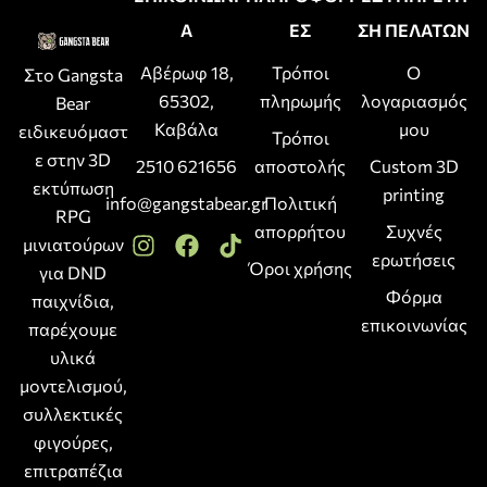
Α
ΕΣ
ΣΗ ΠΕΛΑΤΩΝ
Αβέρωφ 18,
Τρόποι
Ο
Στο Gangsta
65302,
πληρωμής
λογαριασμός
Bear
Καβάλα
μου
ειδικευόμαστ
Τρόποι
ε στην 3D
2510 621656
αποστολής
Custom 3D
εκτύπωση
printing
info@gangstabear.gr
Πολιτική
RPG
απορρήτου
Συχνές
μινιατούρων
ερωτήσεις
Όροι χρήσης
για DND
Φόρμα
παιχνίδια,
επικοινωνίας
παρέχουμε
υλικά
μοντελισμού,
συλλεκτικές
φιγούρες,
επιτραπέζια