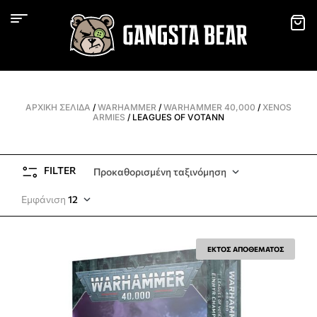
ΑΡΧΙΚΉ ΣΕΛΊΔΑ
/
WARHAMMER
/
WARHAMMER 40,000
/
XENOS
ARMIES
/ LEAGUES OF VOTANN
FILTER
Προκαθορισμένη ταξινόμηση
Εμφάνιση
12
ΕΚΤΟΣ ΑΠΟΘΕΜΑΤΟΣ