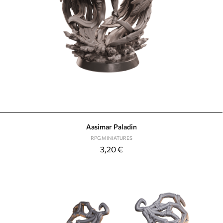
Aasimar Paladin
RPG MINIATURES
3,20
€