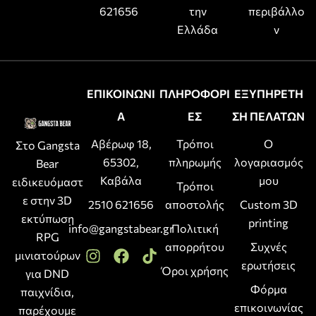
621656
την
περιβάλλο
Ελλάδα
ν
ΕΠΙΚΟΙΝΩΝΙ
ΠΛΗΡΟΦΟΡΙ
ΕΞΥΠΗΡΕΤΗ
Α
ΕΣ
ΣΗ ΠΕΛΑΤΩΝ
Αβέρωφ 18,
Τρόποι
Ο
Στο Gangsta
65302,
πληρωμής
λογαριασμός
Bear
Καβάλα
μου
ειδικευόμαστ
Τρόποι
ε στην 3D
2510 621656
αποστολής
Custom 3D
εκτύπωση
printing
info@gangstabear.gr
Πολιτική
RPG
απορρήτου
Συχνές
μινιατούρων
ερωτήσεις
Όροι χρήσης
για DND
Φόρμα
παιχνίδια,
επικοινωνίας
παρέχουμε