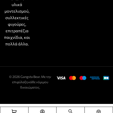
υλικά
μοντελισμού,
συλλεκτικές
φιγούρες,
επιτραπέζια
παιχνίδια, και
πολλά άλλα.
© 2026 Gangsta Bear. Με την
επιφύλαξη κάθε νόμιμου
δικαιώματος.