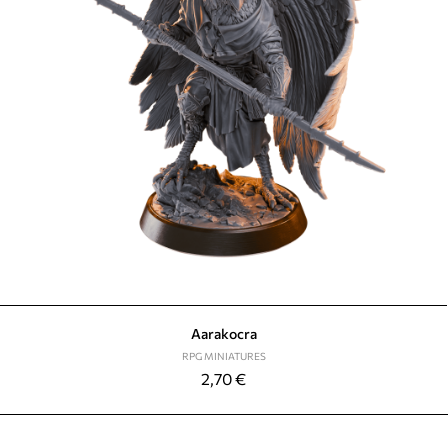
Aarakocra
RPG MINIATURES
2,70
€