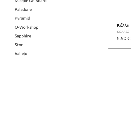
Meeple On Board
Paladone
Pyramid
Kόλλα 
Q-Workshop
ΚΌΛΛΕΣ
Sapphire
5,50
€
Stor
Vallejo