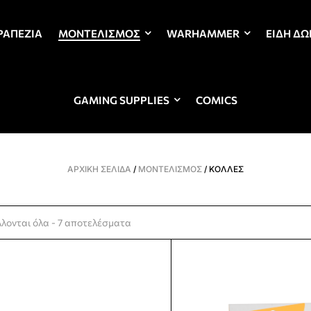
ΡΑΠΈΖΙΑ
ΜΟΝΤΕΛΙΣΜΌΣ
WARHAMMER
ΕΊΔΗ Δ
GAMING SUPPLIES
COMICS
ΑΡΧΙΚΉ ΣΕΛΊΔΑ
/
ΜΟΝΤΕΛΙΣΜΌΣ
/ ΚΌΛΛΕΣ
λονται όλα - 7 αποτελέσματα