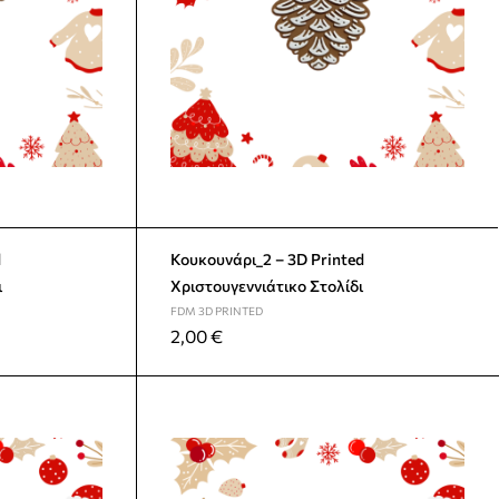
Κουκουνάρι_2 – 3D Printed
ι
Χριστουγεννιάτικο Στολίδι
FDM 3D PRINTED
2,00
€