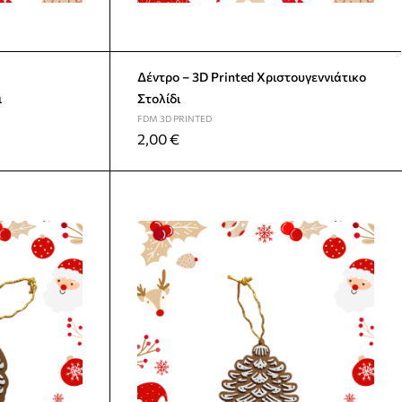
Δέντρο – 3D Printed Χριστουγεννιάτικο
ι
Στολίδι
FDM 3D PRINTED
2,00
€