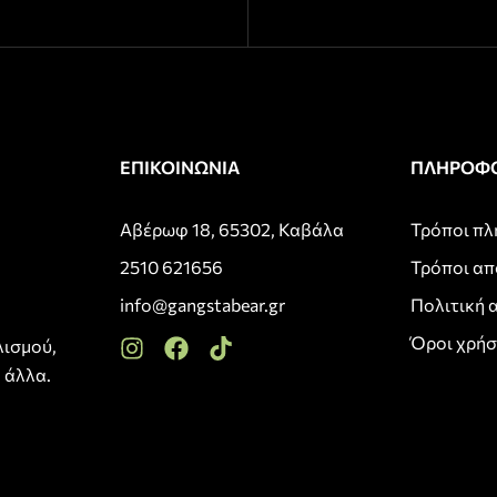
ΕΠΙΚΟΙΝΩΝΙΑ
ΠΛΗΡΟΦΟ
Αβέρωφ 18, 65302, Καβάλα
Τρόποι π
2510 621656
Τρόποι α
info@gangstabear.gr
Πολιτική 
Όροι χρή
λισμού,
 άλλα.