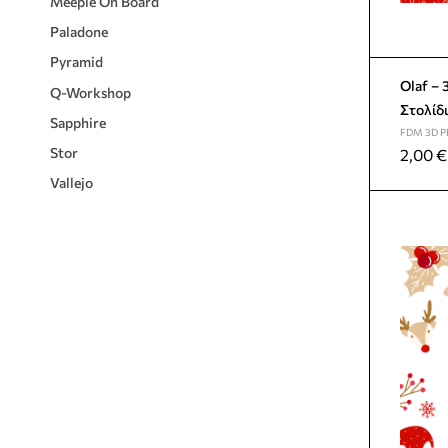
Meeple On Board
Paladone
Pyramid
Olaf – 3D Printed Χριστουγεννιάτικο
Q-Workshop
Στολίδι
Sapphire
FDM 3D P
Stor
2,00
€
Vallejo