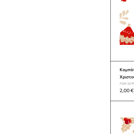
Καμπάν
Χριστο
FDM 3D P
2,00
€