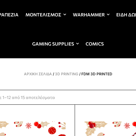
ΡΑΠΈΖΙΑ
ΜΟΝΤΕΛΙΣΜΌΣ
WARHAMMER
ΕΊΔΗ Δ
GAMING SUPPLIES
COMICS
ΑΡΧΙΚΉ ΣΕΛΊΔΑ
/
3D PRINTING
/ FDM 3D PRINTED
ε 1–12 από 15 αποτελέσματα