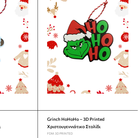
Grinch HoHoHo – 3D Printed
ι
Χριστουγεννιάτικο Στολίδι
FDM 3D PRINTED