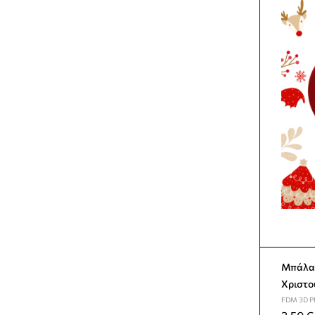
Μπάλα 
Χριστο
FDM 3D P