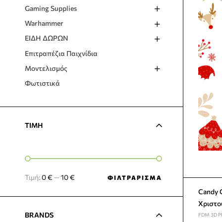
Gaming Supplies
Warhammer
ΕΙΔΗ ΔΩΡΩΝ
Επιτραπέζια Παιχνίδια
Μοντελισμός
Φωτιστικά
TIMH
Τιμή:
0 €
—
10 €
ΦΙΛΤΡΆΡΙΣΜΑ
Candy Cane – 3
Χριστο
BRANDS
FDM 3D P