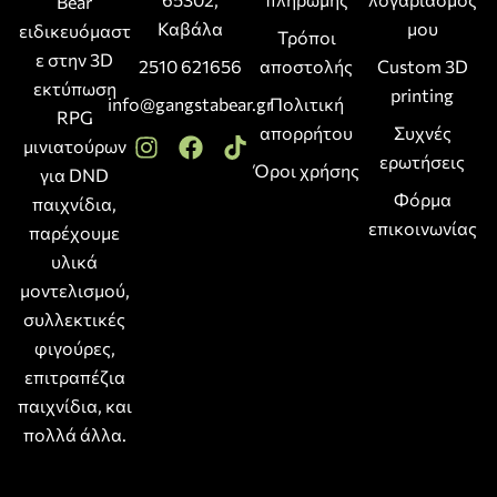
Bear
Καβάλα
μου
ειδικευόμαστ
Τρόποι
ε στην 3D
2510 621656
αποστολής
Custom 3D
εκτύπωση
printing
info@gangstabear.gr
Πολιτική
RPG
απορρήτου
Συχνές
μινιατούρων
ερωτήσεις
Όροι χρήσης
για DND
Φόρμα
παιχνίδια,
επικοινωνίας
παρέχουμε
υλικά
μοντελισμού,
συλλεκτικές
φιγούρες,
επιτραπέζια
παιχνίδια, και
πολλά άλλα.