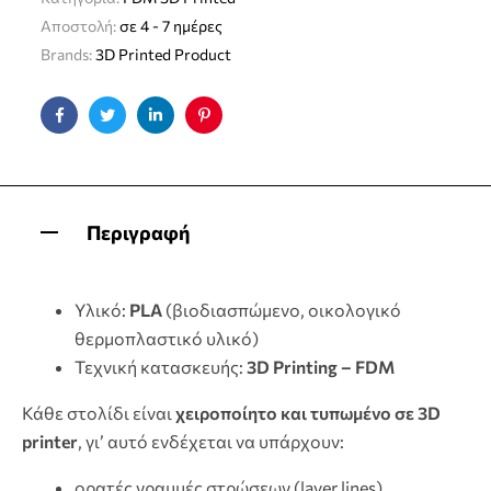
Αποστολή:
σε 4 - 7 ημέρες
Brands:
3D Printed Product
Facebook
Twitter
Linkedin
Pinterest
Περιγραφή
Υλικό:
PLA
(βιοδιασπώμενο, οικολογικό
θερμοπλαστικό υλικό)
Τεχνική κατασκευής:
3D Printing – FDM
Κάθε στολίδι είναι
χειροποίητο και τυπωμένο σε 3D
printer
, γι’ αυτό ενδέχεται να υπάρχουν:
ορατές γραμμές στρώσεων (layer lines)