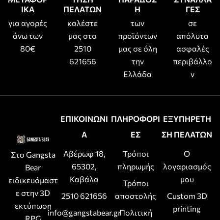
ΙΚΑ
ΠΕΛΑΤΩΝ
Η
ΓΕΣ
για αγορές
καλέστε
των
σε
άνω των
μας στο
προϊόντων
απόλυτα
80€
2510
μας σε όλη
ασφαλές
621656
την
περιβάλλο
Ελλάδα
ν
ΕΠΙΚΟΙΝΩΝΙ
ΠΛΗΡΟΦΟΡΙ
ΕΞΥΠΗΡΕΤΗ
Α
ΕΣ
ΣΗ ΠΕΛΑΤΩΝ
Αβέρωφ 18,
Τρόποι
Ο
Στο Gangsta
65302,
πληρωμής
λογαριασμός
Bear
Καβάλα
μου
ειδικευόμαστ
Τρόποι
ε στην 3D
2510 621656
αποστολής
Custom 3D
εκτύπωση
printing
info@gangstabear.gr
Πολιτική
RPG