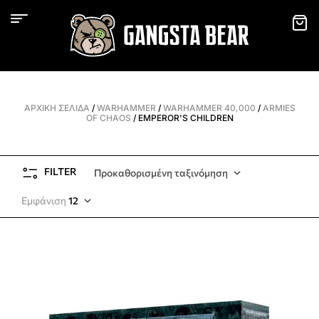
ΑΡΧΙΚΉ ΣΕΛΊΔΑ
/
WARHAMMER
/
WARHAMMER 40,000
/
ARMIES
OF CHAOS
/ EMPEROR'S CHILDREN
FILTER
Προκαθορισμένη ταξινόμηση
Εμφάνιση
12