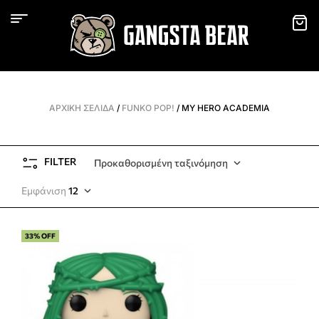
ΑΡΧΙΚΉ ΣΕΛΊΔΑ
/
FUNKO POP!
/ MY HERO ACADEMIA
FILTER
Προκαθορισμένη ταξινόμηση
Εμφάνιση
12
33% OFF