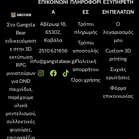
ΕΠΙΚΟΙΝΩΝΙ
ΠΛΗΡΟΦΟΡΙ
ΕΞΥΠΗΡΕΤΗ
Α
ΕΣ
ΣΗ ΠΕΛΑΤΩΝ
Αβέρωφ 18,
Τρόποι
Ο
Στο Gangsta
65302,
πληρωμής
λογαριασμός
Bear
Καβάλα
μου
ειδικευόμαστ
Τρόποι
ε στην 3D
2510 621656
αποστολής
Custom 3D
εκτύπωση
printing
info@gangstabear.gr
Πολιτική
RPG
απορρήτου
Συχνές
μινιατούρων
ερωτήσεις
Όροι χρήσης
για DND
Φόρμα
παιχνίδια,
επικοινωνίας
παρέχουμε
υλικά
μοντελισμού,
συλλεκτικές
φιγούρες,
επιτραπέζια