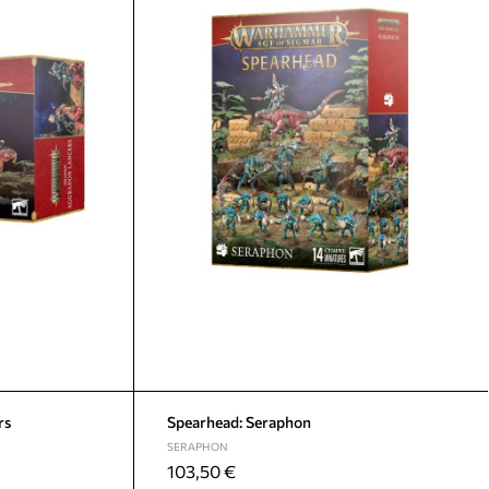
rs
Spearhead: Seraphon
SERAPHON
103,50
€