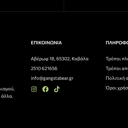
ΕΠΙΚΟΙΝΩΝΙΑ
ΠΛΗΡΟΦΟ
Αβέρωφ 18, 65302, Καβάλα
Τρόποι π
2510 621656
Τρόποι α
info@gangstabear.gr
Πολιτική 
Όροι χρή
λισμού,
 άλλα.