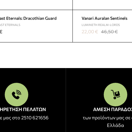
st Eternals: Dracothian Guard
Vanari Auralan Sentinels
ST ETERNALS
LUMINETH REALM-LORDS
€
22,00
€
46,50
€
ΗΡΕΤΗΣΗ ΠΕΛΑΤΩΝ
ΑΜΕΣΗ ΠΑΡΑΔΟ
ε μας στο 2510 621656
των προϊόντων μας σε 
Ελλάδα