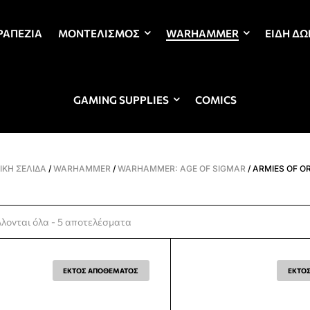
ΡΑΠΈΖΙΑ
ΜΟΝΤΕΛΙΣΜΌΣ
WARHAMMER
ΕΊΔΗ Δ
GAMING SUPPLIES
COMICS
ΙΚΉ ΣΕΛΊΔΑ
/
WARHAMMER
/
WARHAMMER: AGE OF SIGMAR
/ ARMIES OF O
λονται όλα - 5 αποτελέσματα
ΕΚΤΟΣ ΑΠΟΘΕΜΑΤΟΣ
ΕΚΤΟ