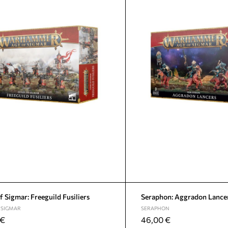
of Sigmar: Freeguild Fusiliers
Seraphon: Aggradon Lance
F SIGMAR
SERAPHON
€
46,00
€