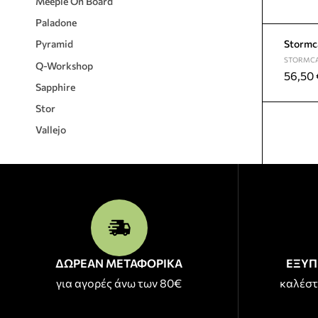
Meeple On Board
Paladone
Stormca
Pyramid
STORMCA
Q-Workshop
56,50
Sapphire
Stor
Vallejo
ΔΩΡΕΑΝ ΜΕΤΑΦΟΡΙΚΑ
ΕΞΥΠ
για αγορές άνω των 80€
καλέστ