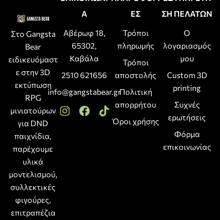
Α
ΕΣ
ΣΗ ΠΕΛΑΤΩΝ
Αβέρωφ 18,
Τρόποι
Ο
Στο Gangsta
65302,
πληρωμής
λογαριασμός
Bear
Καβάλα
μου
ειδικευόμαστ
Τρόποι
ε στην 3D
2510 621656
αποστολής
Custom 3D
εκτύπωση
printing
info@gangstabear.gr
Πολιτική
RPG
απορρήτου
Συχνές
μινιατούρων
ερωτήσεις
Όροι χρήσης
για DND
Φόρμα
παιχνίδια,
επικοινωνίας
παρέχουμε
υλικά
μοντελισμού,
συλλεκτικές
φιγούρες,
επιτραπέζια