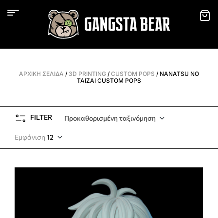
ΑΡΧΙΚΉ ΣΕΛΊΔΑ
/
3D PRINTING
/
CUSTOM POPS
/ NANATSU NO
TAIZAI CUSTOM POPS
FILTER
Προκαθορισμένη ταξινόμηση
Εμφάνιση
12