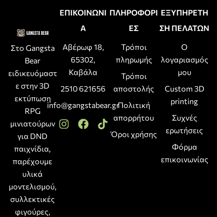
ΕΠΙΚΟΙΝΩΝΙ
ΠΛΗΡΟΦΟΡΙ
ΕΞΥΠΗΡΕΤΗ
Α
ΕΣ
ΣΗ ΠΕΛΑΤΩΝ
Αβέρωφ 18,
Τρόποι
Ο
Στο Gangsta
65302,
πληρωμής
λογαριασμός
Bear
Καβάλα
μου
ειδικευόμαστ
Τρόποι
ε στην 3D
2510 621656
αποστολής
Custom 3D
εκτύπωση
printing
info@gangstabear.gr
Πολιτική
RPG
απορρήτου
Συχνές
μινιατούρων
ερωτήσεις
Όροι χρήσης
για DND
Φόρμα
παιχνίδια,
επικοινωνίας
παρέχουμε
υλικά
μοντελισμού,
συλλεκτικές
φιγούρες,