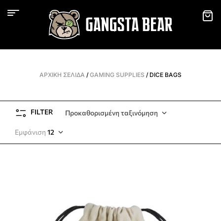
ΑΡΧΙΚΉ ΣΕΛΊΔΑ
/
GAMING SUPPLIES
/ DICE BAGS
FILTER
Προκαθορισμένη ταξινόμηση
Εμφάνιση
12