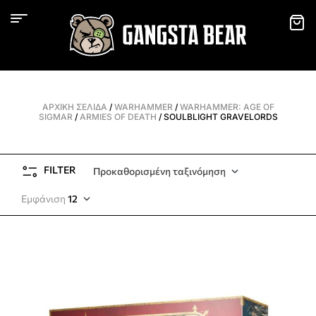
ΑΡΧΙΚΉ ΣΕΛΊΔΑ
/
WARHAMMER
/
WARHAMMER: AGE OF
SIGMAR
/
ARMIES OF DEATH
/ SOULBLIGHT GRAVELORDS
FILTER
Προκαθορισμένη ταξινόμηση
Εμφάνιση
12