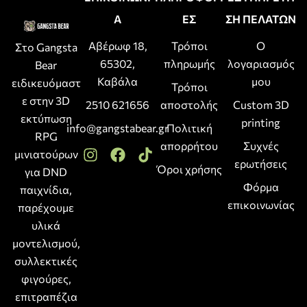
Α
ΕΣ
ΣΗ ΠΕΛΑΤΩΝ
Αβέρωφ 18,
Τρόποι
Ο
Στο Gangsta
65302,
πληρωμής
λογαριασμός
Bear
Καβάλα
μου
ειδικευόμαστ
Τρόποι
ε στην 3D
2510 621656
αποστολής
Custom 3D
εκτύπωση
printing
info@gangstabear.gr
Πολιτική
RPG
απορρήτου
Συχνές
μινιατούρων
ερωτήσεις
Όροι χρήσης
για DND
Φόρμα
παιχνίδια,
επικοινωνίας
παρέχουμε
υλικά
μοντελισμού,
συλλεκτικές
φιγούρες,
επιτραπέζια