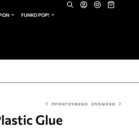
ΏΡΩΝ
FUNKO POP!
ΠΡΟΗΓΟΥΜΕΝΟ
ΕΠΟΜΕΝΟ
lastic Glue
5,50
6,00
€
€