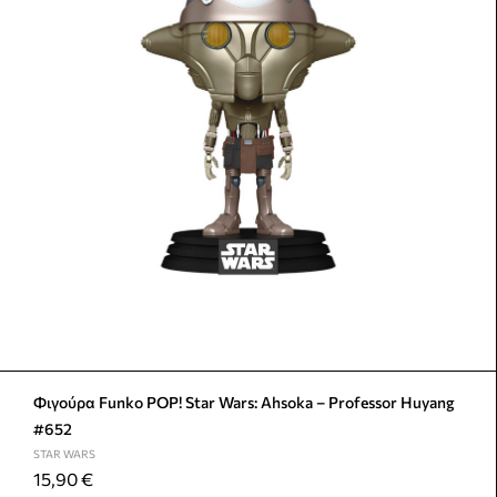
Φιγούρα Funko POP! Star Wars: Ahsoka – Professor Huyang
#652
STAR WARS
15,90
€