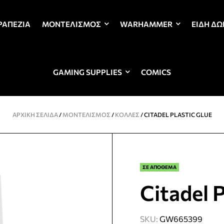
ΡΑΠΈΖΙΑ
ΜΟΝΤΕΛΙΣΜΌΣ
WARHAMMER
ΕΊΔΗ Δ
GAMING SUPPLIES
COMICS
ΑΡΧΙΚΉ ΣΕΛΊΔΑ
/
ΜΟΝΤΕΛΙΣΜΌΣ
/
ΚΌΛΛΕΣ
/ CITADEL PLASTIC GLUE
ΣΕ ΑΠΟΘΕΜΑ
Citadel P
SKU:
GW665399