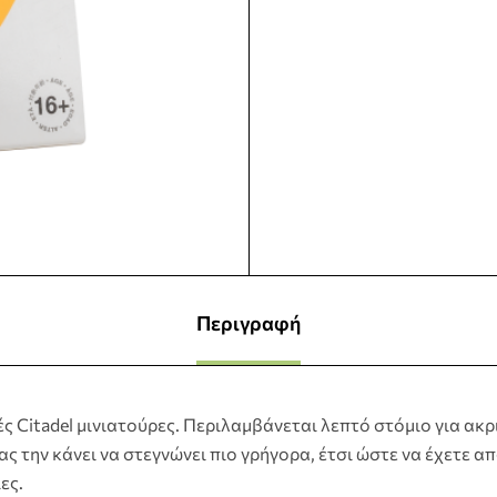
Περιγραφή
ς Citadel μινιατούρες. Περιλαμβάνεται λεπτό στόμιο για ακρ
ς την κάνει να στεγνώνει πιο γρήγορα, έτσι ώστε να έχετε α
ες.