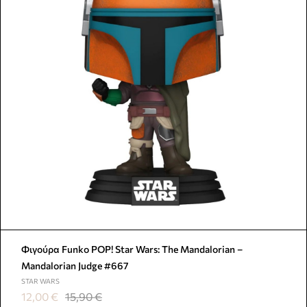
Φιγούρα Funko POP! Star Wars: The Mandalorian –
Mandalorian Judge #667
STAR WARS
12,00
€
15,90
€