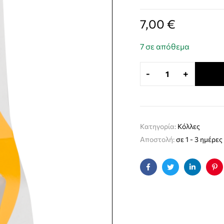
7,00
€
7 σε απόθεμα
-
+
Κατηγορία:
Κόλλες
Αποστολή:
σε 1 - 3 ημέρες
Facebook
Twitter
Linkedin
Pin