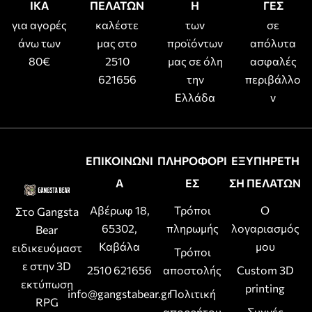
ΙΚΑ
ΠΕΛΑΤΩΝ
Η
ΓΕΣ
για αγορές
καλέστε
των
σε
άνω των
μας στο
προϊόντων
απόλυτα
80€
2510
μας σε όλη
ασφαλές
621656
την
περιβάλλο
Ελλάδα
ν
ΕΠΙΚΟΙΝΩΝΙ
ΠΛΗΡΟΦΟΡΙ
ΕΞΥΠΗΡΕΤΗ
Α
ΕΣ
ΣΗ ΠΕΛΑΤΩΝ
Αβέρωφ 18,
Τρόποι
Ο
Στο Gangsta
65302,
πληρωμής
λογαριασμός
Bear
Καβάλα
μου
ειδικευόμαστ
Τρόποι
ε στην 3D
2510 621656
αποστολής
Custom 3D
εκτύπωση
printing
info@gangstabear.gr
Πολιτική
RPG
απορρήτου
Συχνές