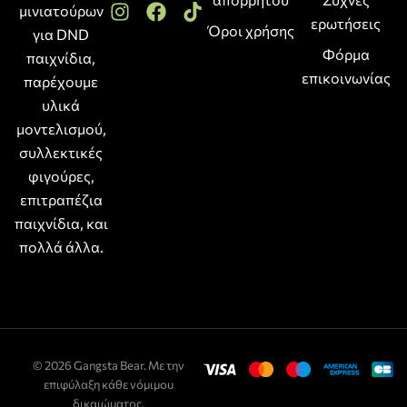
μινιατούρων
ερωτήσεις
Όροι χρήσης
για DND
Φόρμα
παιχνίδια,
επικοινωνίας
παρέχουμε
υλικά
μοντελισμού,
συλλεκτικές
φιγούρες,
επιτραπέζια
παιχνίδια, και
πολλά άλλα.
© 2026 Gangsta Bear. Με την
επιφύλαξη κάθε νόμιμου
δικαιώματος.