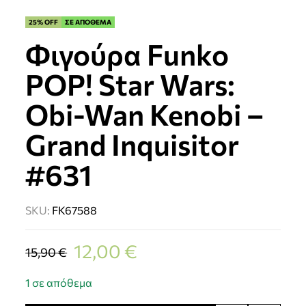
25% OFF
ΣΕ ΑΠΟΘΕΜΑ
Φιγούρα Funko
POP! Star Wars:
Obi-Wan Kenobi –
Grand Inquisitor
#631
SKU:
FK67588
12,00
€
15,90
€
1 σε απόθεμα