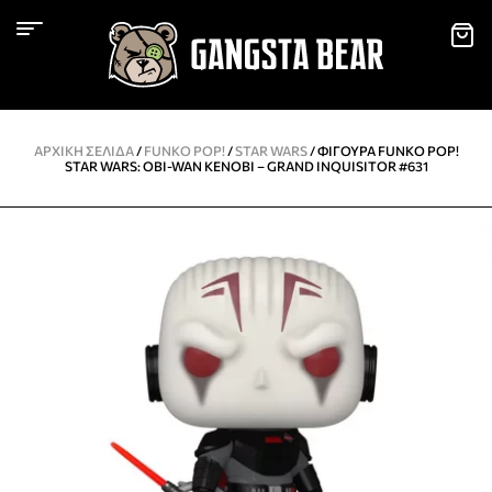
ΑΡΧΙΚΉ ΣΕΛΊΔΑ
/
FUNKO POP!
/
STAR WARS
/ ΦΙΓΟΎΡΑ FUNKO POP!
STAR WARS: OBI-WAN KENOBI – GRAND INQUISITOR #631