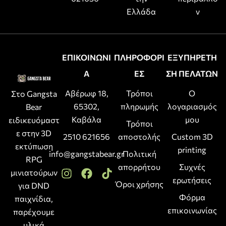
Ελλάδα
ν
ΕΠΙΚΟΙΝΩΝΙ
ΠΛΗΡΟΦΟΡΙ
ΕΞΥΠΗΡΕΤΗ
Α
ΕΣ
ΣΗ ΠΕΛΑΤΩΝ
Αβέρωφ 18,
Τρόποι
Ο
Στο Gangsta
65302,
πληρωμής
λογαριασμός
Bear
Καβάλα
μου
ειδικευόμαστ
Τρόποι
ε στην 3D
2510 621656
αποστολής
Custom 3D
εκτύπωση
printing
info@gangstabear.gr
Πολιτική
RPG
απορρήτου
Συχνές
μινιατούρων
ερωτήσεις
Όροι χρήσης
για DND
Φόρμα
παιχνίδια,
επικοινωνίας
παρέχουμε
υλικά