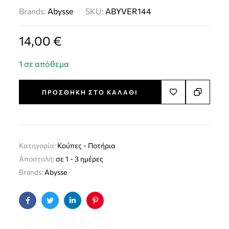
Brands:
Abysse
SKU:
ABYVER144
14,00
€
1 σε απόθεμα
ΠΡΟΣΘΉΚΗ ΣΤΟ ΚΑΛΆΘΙ
Κατηγορία:
Kούπες - Ποτήρια
Αποστολή:
σε 1 - 3 ημέρες
Brands:
Abysse
Facebook
Twitter
Linkedin
Pinterest