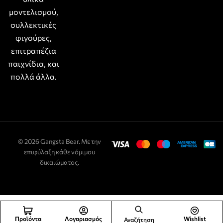
μοντελισμού,
συλλεκτικές
φιγούρες,
επιτραπέζια
παιχνίδια, και
πολλά άλλα.
© 2026 Gangsta Bear. Με την
επιφύλαξη κάθε νόμιμου
δικαιώματος.
Προϊόντα
Λογαριασμός
Wishlist
Αναζήτηση