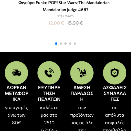
Φιγούρα Funko POP! Star Wars: The Mandalorian –
Mandalorian Judge #667
STAR WARS
12,00
€
15,90
€
ΔΩΡΕΑΝ
ΕΞΥΠΗΡΕ
ΑΜΕΣΗ
ΑΣΦΑΛΕΙΣ
ΜΕΤΑΦΟΡ
ΤΗΣΗ
ΠΑΡΑΔΟΣ
ΣΥΝΑΛΛΑ
ΙΚΑ
ΠΕΛΑΤΩΝ
Η
ΓΕΣ
για αγορές
καλέστε
των
σε
άνω των
μας στο
προϊόντων
απόλυτα
80€
2510
μας σε όλη
ασφαλές
621656
την
περιβάλλο