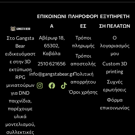
ΕΠΙΚΟΙΝΩΝΙ
ΠΛΗΡΟΦΟΡΙ
ΕΞΥΠΗΡΕΤΗ
Α
ΕΣ
ΣΗ ΠΕΛΑΤΩΝ
Αβέρωφ 18,
Τρόποι
Ο
Στο Gangsta
65302,
πληρωμής
λογαριασμός
Bear
Καβάλα
μου
ειδικευόμαστ
Τρόποι
ε στην 3D
2510 621656
αποστολής
Custom 3D
εκτύπωση
printing
info@gangstabear.gr
Πολιτική
RPG
απορρήτου
Συχνές
μινιατούρων
ερωτήσεις
Όροι χρήσης
για DND
Φόρμα
παιχνίδια,
επικοινωνίας
παρέχουμε
υλικά
μοντελισμού,
συλλεκτικές