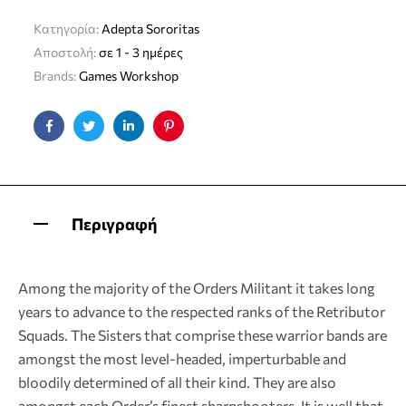
Κατηγορία:
Adepta Sororitas
Αποστολή:
σε 1 - 3 ημέρες
Brands:
Games Workshop
Facebook
Twitter
Linkedin
Pinterest
Περιγραφή
Among the majority of the Orders Militant it takes long
years to advance to the respected ranks of the Retributor
Squads. The Sisters that comprise these warrior bands are
amongst the most level-headed, imperturbable and
bloodily determined of all their kind. They are also
amongst each Order’s finest sharpshooters. It is well that