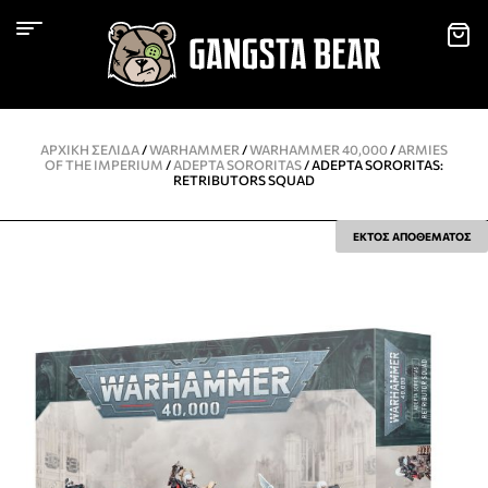
ΑΡΧΙΚΉ ΣΕΛΊΔΑ
/
WARHAMMER
/
WARHAMMER 40,000
/
ARMIES
OF THE IMPERIUM
/
ADEPTA SORORITAS
/ ADEPTA SORORITAS:
RETRIBUTORS SQUAD
ΕΚΤΟΣ ΑΠΟΘΕΜΑΤΟΣ