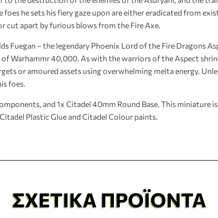
 foes he sets his fiery gaze upon are either eradicated from exi
or cut apart by furious blows from the Fire Axe.
uilds Fuegan – the legendary Phoenix Lord of the Fire Dragons Asp
s of Warhammr 40,000. As with the warriors of the Aspect shrine
argets or amoured assets using overwhelming melta energy. Unlea
is foes.
c components, and 1x Citadel 40mm Round Base. This miniature i
tadel Plastic Glue and Citadel Colour paints.
ΣΧΕΤΙΚΆ ΠΡΟΪΌΝΤΑ