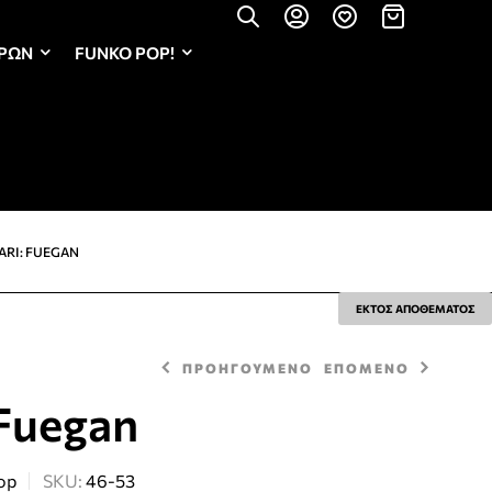
ΏΡΩΝ
FUNKO POP!
ARI: FUEGAN
ΕΚΤΟΣ ΑΠΟΘΕΜΑΤΟΣ
ΠΡΟΗΓΟΥΜΕΝΟ
ΕΠΟΜΕΝΟ
 Fuegan
31,50
€
43,50
€
op
SKU:
46-53