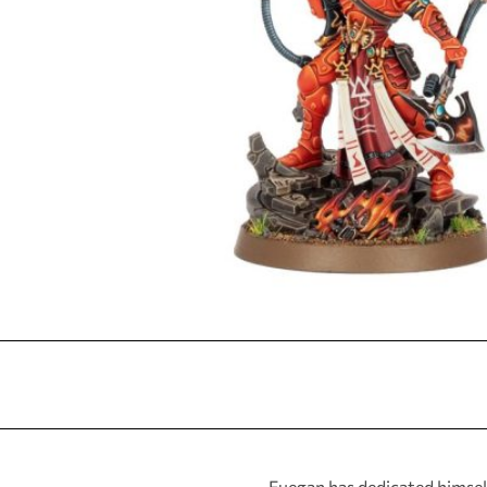
Fuegan has dedicated himself 