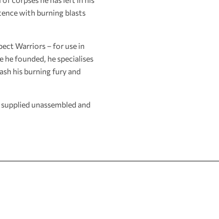
stence with burning blasts
ect Warriors – for use in
 he founded, he specialises
sh his burning fury and
s supplied unassembled and