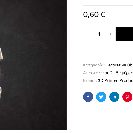
0,60
€
-
+
Κατηγορία:
Decorative Ob
Αποστολή:
σε 2 - 5 ημέρες
Brands:
3D Printed Produc
Facebook
Twitter
Linkedin
Pin