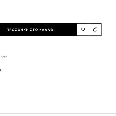
ΠΡΟΣΘΉΚΗ ΣΤΟ ΚΑΛΆΘΙ
jects
t
terest