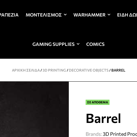
ΡΑΠΈΖΙΑ
ΜΟΝΤΕΛΙΣΜΌΣ
WARHAMMER
ΕΊΔΗ Δ
GAMING SUPPLIES
COMICS
ΑΡΧΙΚΉ ΣΕΛΊΔΑ
/
3D PRINTING
/
DECORATIVE OBJECTS
/ BARREL
ΣΕ ΑΠΟΘΕΜΑ
Barrel
Brands:
3D Printed Pro