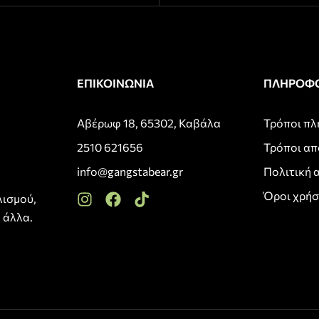
ΕΠΙΚΟΙΝΩΝΙΑ
ΠΛΗΡΟΦΟ
Αβέρωφ 18, 65302, Καβάλα
Τρόποι π
2510 621656
Τρόποι α
info@gangstabear.gr
Πολιτική 
Όροι χρή
λισμού,
 άλλα.