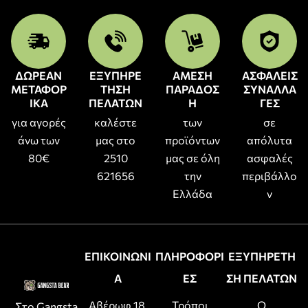
ΔΩΡΕΑΝ
ΕΞΥΠΗΡΕ
ΑΜΕΣΗ
ΑΣΦΑΛΕΙΣ
ΜΕΤΑΦΟΡ
ΤΗΣΗ
ΠΑΡΑΔΟΣ
ΣΥΝΑΛΛΑ
ΙΚΑ
ΠΕΛΑΤΩΝ
Η
ΓΕΣ
για αγορές
καλέστε
των
σε
άνω των
μας στο
προϊόντων
απόλυτα
80€
2510
μας σε όλη
ασφαλές
621656
την
περιβάλλο
Ελλάδα
ν
ΕΠΙΚΟΙΝΩΝΙ
ΠΛΗΡΟΦΟΡΙ
ΕΞΥΠΗΡΕΤΗ
Α
ΕΣ
ΣΗ ΠΕΛΑΤΩΝ
Αβέρωφ 18,
Τρόποι
Ο
Στο Gangsta