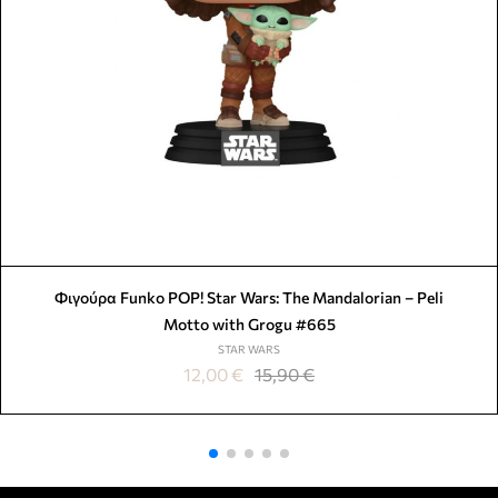
Φιγούρα Funko POP! Star Wars: The Mandalorian – Peli
Motto with Grogu #665
STAR WARS
12,00
€
15,90
€