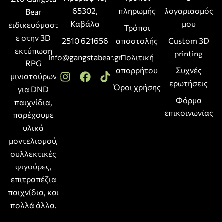
65302,
πληρωμής
λογαριασμός
Bear
Καβάλα
μου
ειδικευόμαστ
Τρόποι
ε στην 3D
2510 621656
αποστολής
Custom 3D
εκτύπωση
printing
info@gangstabear.gr
Πολιτική
RPG
απορρήτου
Συχνές
μινιατούρων
ερωτήσεις
Όροι χρήσης
για DND
Φόρμα
παιχνίδια,
επικοινωνίας
παρέχουμε
υλικά
μοντελισμού,
συλλεκτικές
φιγούρες,
επιτραπέζια
παιχνίδια, και
πολλά άλλα.