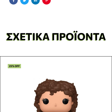
Facebook
Twitter
Linkedin
Pinterest
ΣΧΕΤΙΚΆ ΠΡΟΪΌΝΤΑ
25% OFF