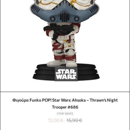
Φιγούρα Funko POP! Star Wars: Ahsoka – Thrawn’s Night
Trooper #686
STAR WARS
12,00
€
15,90
€