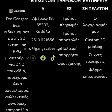
ΕΠΙΚΟΙΝΩΝΙ
ΠΛΗΡΟΦΟΡΙ
ΕΞΥΠΗΡΕΤΗ
Α
ΕΣ
ΣΗ ΠΕΛΑΤΩΝ
Αβέρωφ 18,
Τρόποι
Ο
Στο Gangsta
65302,
πληρωμής
λογαριασμός
Bear
Καβάλα
μου
ειδικευόμαστ
Τρόποι
ε στην 3D
2510 621656
αποστολής
Custom 3D
εκτύπωση
printing
info@gangstabear.gr
Πολιτική
RPG
απορρήτου
Συχνές
μινιατούρων
ερωτήσεις
Όροι χρήσης
για DND
Φόρμα
παιχνίδια,
επικοινωνίας
παρέχουμε
υλικά
μοντελισμού,
συλλεκτικές
φιγούρες,
επιτραπέζια