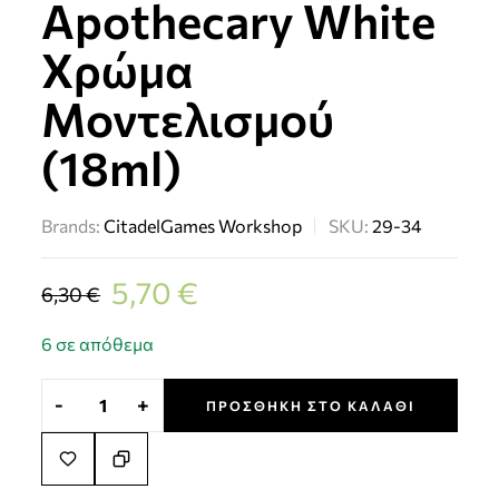
Apothecary White
Χρώμα
Μοντελισμού
(18ml)
Brands:
Citadel
Games Workshop
SKU:
29-34
5,70
€
6,30
€
6 σε απόθεμα
-
+
ΠΡΟΣΘΉΚΗ ΣΤΟ ΚΑΛΆΘΙ