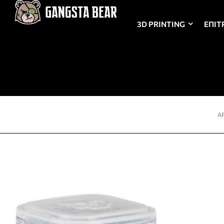
3D PRINTING
ΕΠΙΤ
Α