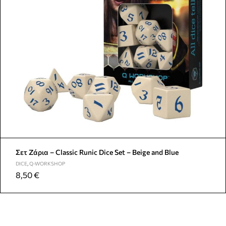
Σετ Ζάρια – Classic Runic Dice Set – Beige and Blue
DICE
,
Q-WORKSHOP
8,50
€