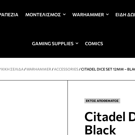
ΡΑΠΈΖΙΑ
ΜΟΝΤΕΛΙΣΜΌΣ
WARHAMMER
ΕΊΔΗ Δ
GAMING SUPPLIES
COMICS
ΡΧΙΚΉ ΣΕΛΊΔΑ
/
WARHAMMER
/
ACCESSORIES
/ CITADEL DICE SET 12MM – BL
ΕΚΤΟΣ ΑΠΟΘΕΜΑΤΟΣ
Citadel 
Black