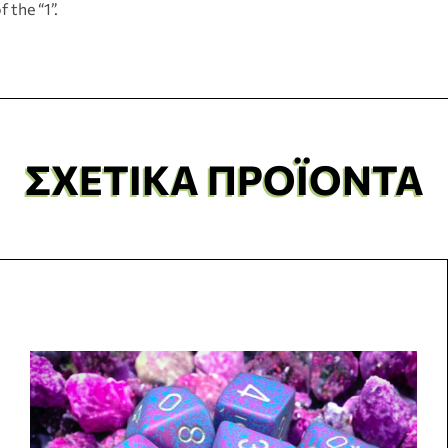
f the “1”.
ΣΧΕΤΙΚΆ ΠΡΟΪΌΝΤΑ