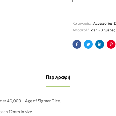
Κατηγορίες:
Accessories
,
D
Αποστολή:
σε 1 - 3 ημέρες
Facebook
Twitter
Linkedin
Pin
Περιγραφή
er 40,000 – Age of Sigmar Dice.
each 12mm in size.