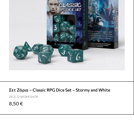
Σετ Ζάρια – Classic RPG Dice Set – Stormy and White
DICE
,
Q-WORKSHOP
8,50
€