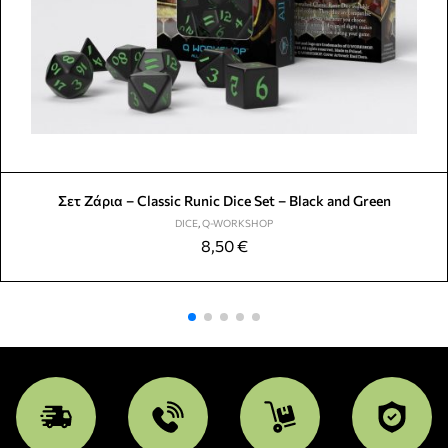
Σετ Ζάρια – Classic Runic Dice Set – Black and Green
DICE
,
Q-WORKSHOP
8,50
€