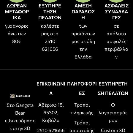
ΔΩΡΕΑΝ
ΕΞΥΠΗΡΕ
ΑΜΕΣΗ
ΑΣΦΑΛΕΙΣ
ΜΕΤΑΦΟΡ
ΤΗΣΗ
ΠΑΡΑΔΟΣ
ΣΥΝΑΛΛΑ
ΙΚΑ
ΠΕΛΑΤΩΝ
Η
ΓΕΣ
για αγορές
καλέστε
των
σε
άνω των
μας στο
προϊόντων
απόλυτα
80€
2510
μας σε όλη
ασφαλές
621656
την
περιβάλλο
Ελλάδα
ν
ΕΠΙΚΟΙΝΩΝΙ
ΠΛΗΡΟΦΟΡΙ
ΕΞΥΠΗΡΕΤΗ
Α
ΕΣ
ΣΗ ΠΕΛΑΤΩΝ
Αβέρωφ 18,
Τρόποι
Ο
Στο Gangsta
65302,
πληρωμής
λογαριασμός
Bear
Καβάλα
μου
ειδικευόμαστ
Τρόποι
ε στην 3D
2510 621656
αποστολής
Custom 3D