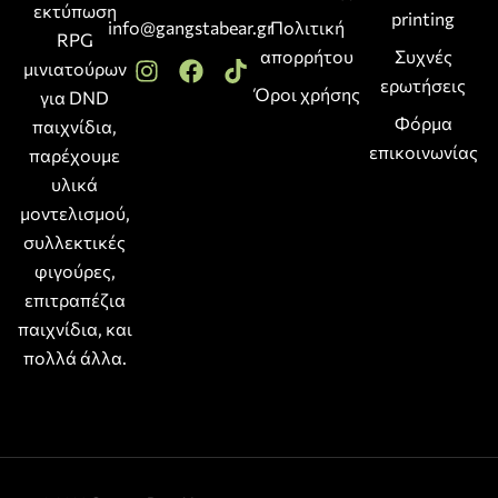
εκτύπωση
printing
info@gangstabear.gr
Πολιτική
RPG
απορρήτου
Συχνές
μινιατούρων
ερωτήσεις
Όροι χρήσης
για DND
Φόρμα
παιχνίδια,
επικοινωνίας
παρέχουμε
υλικά
μοντελισμού,
συλλεκτικές
φιγούρες,
επιτραπέζια
παιχνίδια, και
πολλά άλλα.