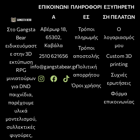
ΕΠΙΚΟΙΝΩΝΙ
ΠΛΗΡΟΦΟΡΙ
ΕΞΥΠΗΡΕΤΗ
Α
ΕΣ
ΣΗ ΠΕΛΑΤΩΝ
Αβέρωφ 18,
Τρόποι
Ο
Στο Gangsta
65302,
πληρωμής
λογαριασμός
Bear
Καβάλα
μου
ειδικευόμαστ
Τρόποι
ε στην 3D
2510 621656
αποστολής
Custom 3D
εκτύπωση
printing
info@gangstabear.gr
Πολιτική
RPG
απορρήτου
Συχνές
μινιατούρων
ερωτήσεις
Όροι χρήσης
για DND
Φόρμα
παιχνίδια,
επικοινωνίας
παρέχουμε
υλικά
μοντελισμού,
συλλεκτικές
φιγούρες,