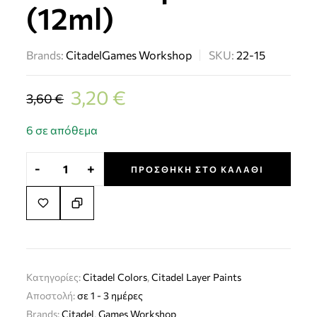
(12ml)
Brands:
Citadel
Games Workshop
SKU:
22-15
3,20
€
3,60
€
6 σε απόθεμα
-
+
ΠΡΟΣΘΉΚΗ ΣΤΟ ΚΑΛΆΘΙ
Κατηγορίες:
Citadel Colors
,
Citadel Layer Paints
Αποστολή:
σε 1 - 3 ημέρες
Brands:
Citadel
,
Games Workshop