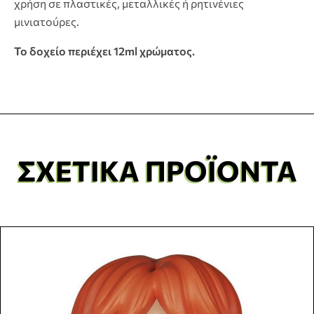
χρήση σε πλαστικές, μεταλλικές ή ρητινένιες
μινιατούρες.
Το δοχείο περιέχει 12ml χρώματος.
ΣΧΕΤΙΚΆ ΠΡΟΪΌΝΤΑ