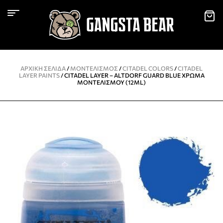
ΑΡΧΙΚΉ ΣΕΛΊΔΑ
/
ΜΟΝΤΕΛΙΣΜΌΣ
/
CITADEL COLORS
/
CITADEL
LAYER PAINTS
/ CITADEL LAYER – ALTDORF GUARD BLUE ΧΡΏΜΑ
ΜΟΝΤΕΛΙΣΜΟΎ (12ML)