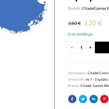
Brands:
Citadel
Games 
3,20
€
3,60
€
6 σε απόθεμα
-
+
Κατηγορίες:
Citadel Color
Αποστολή:
σε 1 - 3 ημέρες
Brands:
Citadel
,
Games Wo
Facebook
Twitter
Linkedin
Pin