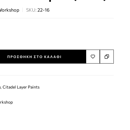
Workshop
SKU:
22-16
ΠΡΟΣΘΉΚΗ ΣΤΟ ΚΑΛΆΘΙ
s
,
Citadel Layer Paints
rkshop
terest