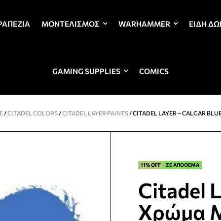
ΡΑΠΈΖΙΑ
ΜΟΝΤΕΛΙΣΜΌΣ
WARHAMMER
ΕΊΔΗ Δ
GAMING SUPPLIES
COMICS
Σ
/
CITADEL COLORS
/
CITADEL LAYER PAINTS
/ CITADEL LAYER – CALGAR B
11% OFF
ΣΕ ΑΠΟΘΕΜΑ
Citadel 
Χρώμα Μ