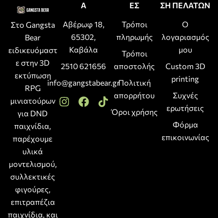
Α
ΕΣ
ΣΗ ΠΕΛΑΤΩΝ
Αβέρωφ 18,
Τρόποι
Ο
Στο Gangsta
65302,
πληρωμής
λογαριασμός
Bear
Καβάλα
μου
ειδικευόμαστ
Τρόποι
ε στην 3D
2510 621656
αποστολής
Custom 3D
εκτύπωση
printing
info@gangstabear.gr
Πολιτική
RPG
απορρήτου
Συχνές
μινιατούρων
ερωτήσεις
Όροι χρήσης
για DND
Φόρμα
παιχνίδια,
επικοινωνίας
παρέχουμε
υλικά
μοντελισμού,
συλλεκτικές
φιγούρες,
επιτραπέζια
παιχνίδια, και