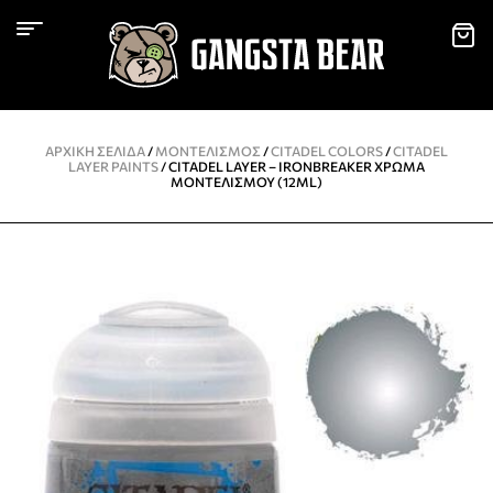
ΑΡΧΙΚΉ ΣΕΛΊΔΑ
/
ΜΟΝΤΕΛΙΣΜΌΣ
/
CITADEL COLORS
/
CITADEL
LAYER PAINTS
/ CITADEL LAYER – IRONBREAKER ΧΡΏΜΑ
ΜΟΝΤΕΛΙΣΜΟΎ (12ML)