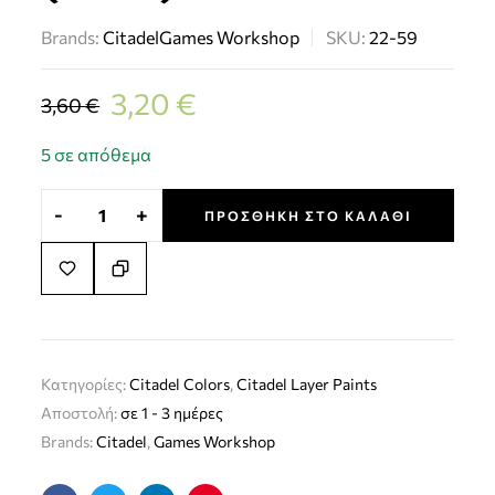
Brands:
Citadel
Games Workshop
SKU:
22-59
3,20
€
3,60
€
5 σε απόθεμα
-
+
ΠΡΟΣΘΉΚΗ ΣΤΟ ΚΑΛΆΘΙ
Κατηγορίες:
Citadel Colors
,
Citadel Layer Paints
Αποστολή:
σε 1 - 3 ημέρες
Brands:
Citadel
,
Games Workshop