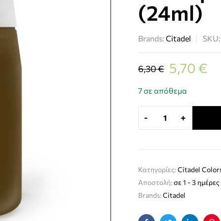
(24ml)
Brands:
Citadel
SKU
5,70
€
6,30
€
7 σε απόθεμα
-
+
Κατηγορίες:
Citadel Color
Αποστολή:
σε 1 - 3 ημέρες
Brands:
Citadel