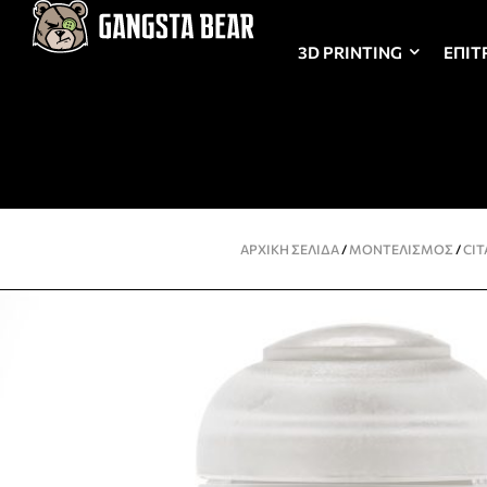
3D PRINTING
ΕΠΙΤ
ΑΡΧΙΚΉ ΣΕΛΊΔΑ
/
ΜΟΝΤΕΛΙΣΜΌΣ
/
CIT