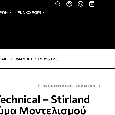
ΏΡΩΝ
FUNKO POP!
AND MUD ΧΡΏΜΑ ΜΟΝΤΕΛΙΣΜΟΎ (24ML)
ΠΡΟΗΓΟΥΜΕΝΟ
ΕΠΟΜΕΝΟ
echnical – Stirland
μα Μοντελισμού
5,70
€
6,30
€
5,70
€
6,30
€