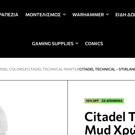
ΡΑΠΈΖΙΑ
ΜΟΝΤΕΛΙΣΜΌΣ
WARHAMMER
ΕΊΔΗ Δ
GAMING SUPPLIES
COMICS
ADEL COLORS
/
CITADEL TECHNICAL PAINTS
/ CITADEL TECHNICAL – STIRL
10% OFF
ΣΕ ΑΠΟΘΕΜΑ
Citadel T
Mud Χρώ