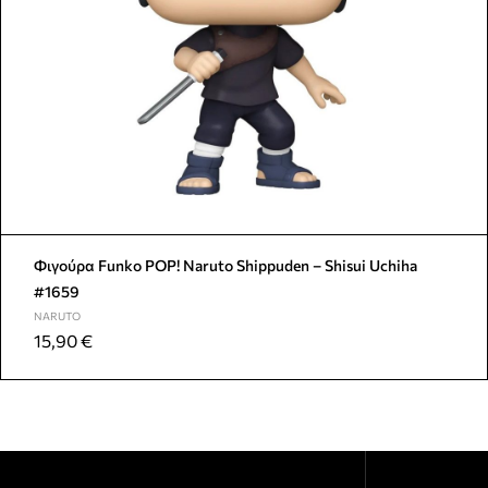
Φιγούρα Funko POP! Naruto Shippuden – Shisui Uchiha
#1659
NARUTO
15,90
€