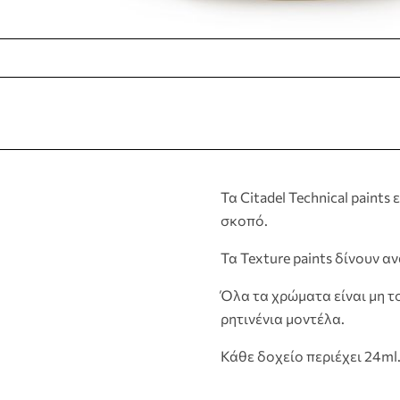
Τα Citadel Technical paint
σκοπό.
Τα Texture paints δίνουν α
Όλα τα χρώματα είναι μη τ
ρητινένια μοντέλα.
Κάθε δοχείο περιέχει 24ml