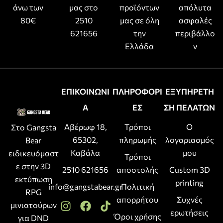
άνω των
μας στο
προϊόντων
απόλυτα
80€
2510
μας σε όλη
ασφαλές
621656
την
περιβάλλο
Ελλάδα
ν
ΕΠΙΚΟΙΝΩΝΙ
ΠΛΗΡΟΦΟΡΙ
ΕΞΥΠΗΡΕΤΗ
Α
ΕΣ
ΣΗ ΠΕΛΑΤΩΝ
Αβέρωφ 18,
Τρόποι
Ο
Στο Gangsta
65302,
πληρωμής
λογαριασμός
Bear
Καβάλα
μου
ειδικευόμαστ
Τρόποι
ε στην 3D
2510 621656
αποστολής
Custom 3D
εκτύπωση
printing
info@gangstabear.gr
Πολιτική
RPG
απορρήτου
Συχνές
μινιατούρων
ερωτήσεις
Όροι χρήσης
για DND