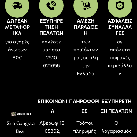
ΔΩΡΕΑΝ
ΕΞΥΠΗΡΕ
ΑΜΕΣΗ
ΑΣΦΑΛΕΙΣ
ΜΕΤΑΦΟΡ
ΤΗΣΗ
ΠΑΡΑΔΟΣ
ΣΥΝΑΛΛΑ
ΙΚΑ
ΠΕΛΑΤΩΝ
Η
ΓΕΣ
για αγορές
καλέστε
των
σε
άνω των
μας στο
προϊόντων
απόλυτα
80€
2510
μας σε όλη
ασφαλές
621656
την
περιβάλλο
Ελλάδα
ν
ΕΠΙΚΟΙΝΩΝΙ
ΠΛΗΡΟΦΟΡΙ
ΕΞΥΠΗΡΕΤΗ
Α
ΕΣ
ΣΗ ΠΕΛΑΤΩΝ
Αβέρωφ 18,
Τρόποι
Ο
Στο Gangsta
65302,
πληρωμής
λογαριασμός
Bear