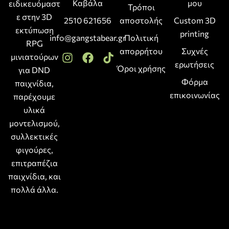
Καβάλα
μου
ειδικευόμαστ
Τρόποι
ε στην 3D
2510 621656
αποστολής
Custom 3D
εκτύπωση
printing
info@gangstabear.gr
Πολιτική
RPG
απορρήτου
Συχνές
μινιατούρων
ερωτήσεις
Όροι χρήσης
για DND
Φόρμα
παιχνίδια,
επικοινωνίας
παρέχουμε
υλικά
μοντελισμού,
συλλεκτικές
φιγούρες,
επιτραπέζια
παιχνίδια, και
πολλά άλλα.