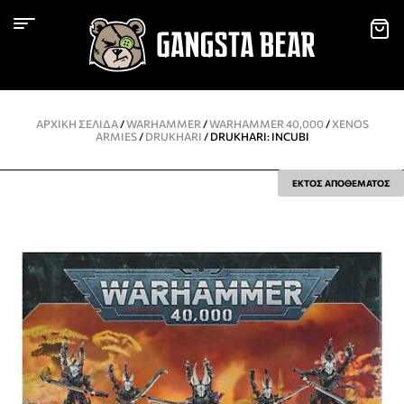
ΑΡΧΙΚΉ ΣΕΛΊΔΑ
/
WARHAMMER
/
WARHAMMER 40,000
/
XENOS
ARMIES
/
DRUKHARI
/ DRUKHARI: INCUBI
ΕΚΤΟΣ ΑΠΟΘΕΜΑΤΟΣ