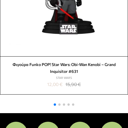
Φιγούρα Funko POP! Star Wars: Obi-Wan Kenobi – Grand
Inquisitor #631
STAR WARS
12,00
€
15,90
€