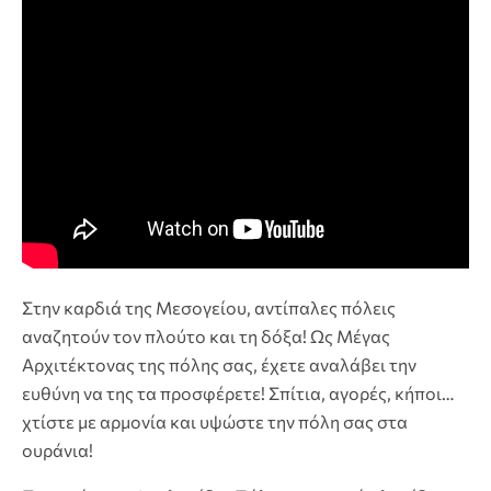
Στην καρδιά της Μεσογείου, αντίπαλες πόλεις
αναζητούν τον πλούτο και τη δόξα! Ως Μέγας
Αρχιτέκτονας της πόλης σας, έχετε αναλάβει την
ευθύνη να της τα προσφέρετε! Σπίτια, αγορές, κήποι…
χτίστε με αρμονία και υψώστε την πόλη σας στα
ουράνια!