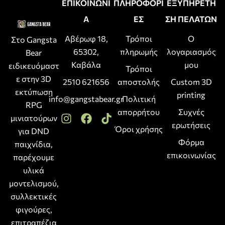
ΕΠΙΚΟΙΝΩΝΙ
ΠΛΗΡΟΦΟΡΙ
ΕΞΥΠΗΡΕΤΗ
Α
ΕΣ
ΣΗ ΠΕΛΑΤΩΝ
Αβέρωφ 18,
Τρόποι
Ο
Στο Gangsta
65302,
πληρωμής
λογαριασμός
Bear
Καβάλα
μου
ειδικευόμαστ
Τρόποι
ε στην 3D
2510 621656
αποστολής
Custom 3D
εκτύπωση
printing
info@gangstabear.gr
Πολιτική
RPG
απορρήτου
Συχνές
μινιατούρων
ερωτήσεις
Όροι χρήσης
για DND
Φόρμα
παιχνίδια,
επικοινωνίας
παρέχουμε
υλικά
μοντελισμού,
συλλεκτικές
φιγούρες,
επιτραπέζια