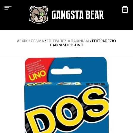
ΑΡΧΙΚΉ ΣΕΛΊΔΑ
/
ΕΠΙΤΡΑΠΈΖΙΑ ΠΑΙΧΝΊΔΙΑ
/ ΕΠΙΤΡΑΠΈΖΙΟ
ΠΑΙΧΝΊΔΙ DOS UNO