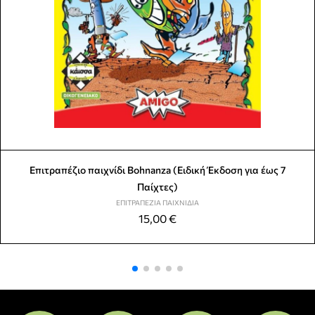
Επιτραπέζιο παιχνίδι Bohnanza (Ειδική Έκδοση για έως 7
Παίχτες)
ΕΠΙΤΡΑΠΈΖΙΑ ΠΑΙΧΝΊΔΙΑ
15,00
€