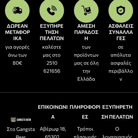
ΔΩΡΕΑΝ
ΕΞΥΠΗΡΕ
ΑΜΕΣΗ
ΑΣΦΑΛΕΙΣ
ΜΕΤΑΦΟΡ
ΤΗΣΗ
ΠΑΡΑΔΟΣ
ΣΥΝΑΛΛΑ
ΙΚΑ
ΠΕΛΑΤΩΝ
Η
ΓΕΣ
για αγορές
καλέστε
των
σε
άνω των
μας στο
προϊόντων
απόλυτα
80€
2510
μας σε όλη
ασφαλές
621656
την
περιβάλλο
Ελλάδα
ν
ΕΠΙΚΟΙΝΩΝΙ
ΠΛΗΡΟΦΟΡΙ
ΕΞΥΠΗΡΕΤΗ
Α
ΕΣ
ΣΗ ΠΕΛΑΤΩΝ
Αβέρωφ 18,
Τρόποι
Ο
Στο Gangsta
65302,
πληρωμής
λογαριασμός
Bear