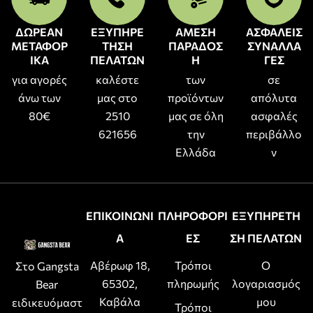
ΔΩΡΕΑΝ
ΕΞΥΠΗΡΕ
ΑΜΕΣΗ
ΑΣΦΑΛΕΙΣ
ΜΕΤΑΦΟΡ
ΤΗΣΗ
ΠΑΡΑΔΟΣ
ΣΥΝΑΛΛΑ
ΙΚΑ
ΠΕΛΑΤΩΝ
Η
ΓΕΣ
για αγορές
καλέστε
των
σε
άνω των
μας στο
προϊόντων
απόλυτα
80€
2510
μας σε όλη
ασφαλές
621656
την
περιβάλλο
Ελλάδα
ν
ΕΠΙΚΟΙΝΩΝΙ
ΠΛΗΡΟΦΟΡΙ
ΕΞΥΠΗΡΕΤΗ
Α
ΕΣ
ΣΗ ΠΕΛΑΤΩΝ
Αβέρωφ 18,
Τρόποι
Ο
Στο Gangsta
65302,
πληρωμής
λογαριασμός
Bear
Καβάλα
μου
ειδικευόμαστ
Τρόποι