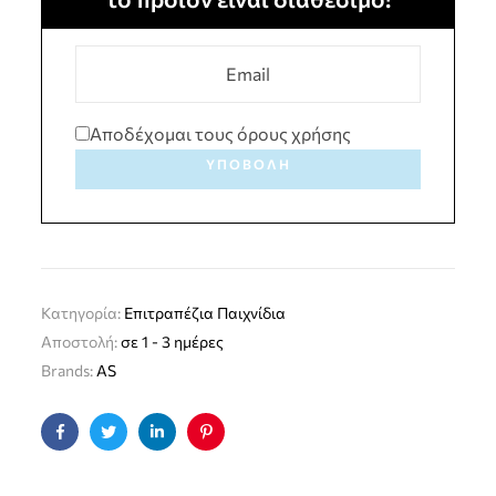
Αποδέχομαι τους όρους χρήσης
ΥΠΟΒΟΛΉ
Κατηγορία:
Επιτραπέζια Παιχνίδια
Αποστολή:
σε 1 - 3 ημέρες
Brands:
AS
Facebook
Twitter
Linkedin
Pinterest