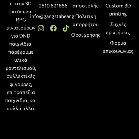
ε στην 3D
2510 621656
αποστολής
Custom 3D
εκτύπωση
printing
info@gangstabear.gr
Πολιτική
RPG
απορρήτου
Συχνές
μινιατούρων
ερωτήσεις
Όροι χρήσης
για DND
Φόρμα
παιχνίδια,
επικοινωνίας
παρέχουμε
υλικά
μοντελισμού,
συλλεκτικές
φιγούρες,
επιτραπέζια
παιχνίδια, και
πολλά άλλα.