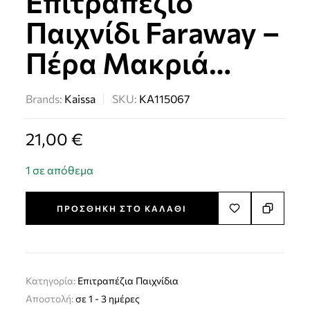
Επιτραπέζιο
Παιχνίδι Faraway –
Πέρα Μακριά…
Brands:
Kaissa
SKU:
KA115067
21,00
€
1 σε απόθεμα
ΠΡΟΣΘΉΚΗ ΣΤΟ ΚΑΛΆΘΙ
Κατηγορία:
Επιτραπέζια Παιχνίδια
Αποστολή:
σε 1 - 3 ημέρες