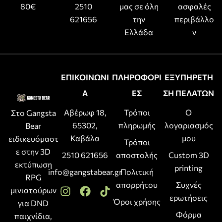
80€
2510
μας σε όλη
ασφαλές
621656
την
περιβάλλο
Ελλάδα
ν
ΕΠΙΚΟΙΝΩΝΙ
ΠΛΗΡΟΦΟΡΙ
ΕΞΥΠΗΡΕΤΗ
Α
ΕΣ
ΣΗ ΠΕΛΑΤΩΝ
Αβέρωφ 18,
Τρόποι
Ο
Στο Gangsta
65302,
πληρωμής
λογαριασμός
Bear
Καβάλα
μου
ειδικευόμαστ
Τρόποι
ε στην 3D
2510 621656
αποστολής
Custom 3D
εκτύπωση
printing
info@gangstabear.gr
Πολιτική
RPG
απορρήτου
Συχνές
μινιατούρων
ερωτήσεις
Όροι χρήσης
για DND
Φόρμα
παιχνίδια,