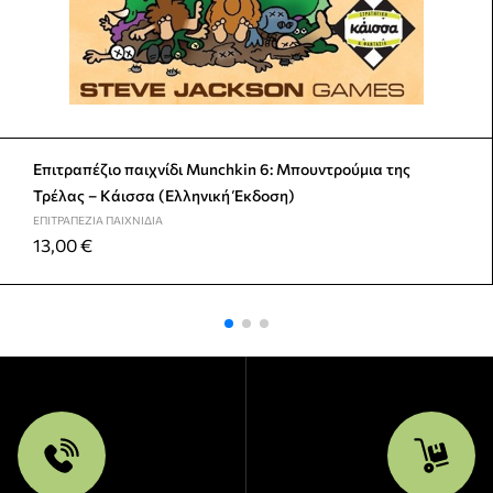
Επιτραπέζιο παιχνίδι Munchkin 6: Μπουντρούμια της
Τρέλας – Κάισσα (Ελληνική Έκδοση)
ΕΠΙΤΡΑΠΈΖΙΑ ΠΑΙΧΝΊΔΙΑ
13,00
€