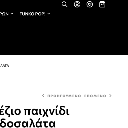
ΏΡΩΝ
FUNKO POP!
ΑΛΆΤΑ
ΠΡΟΗΓΟΥΜΕΝΟ
ΕΠΟΜΕΝΟ
ζιο παιχνίδι
ιδοσαλάτα
12,00
€
15,00
€