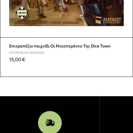
Επιτραπέζιο παιχνίδι Οι Ντεσπεράντο Της Dice Town
ΕΠΙΤΡΑΠΈΖΙΑ ΠΑΙΧΝΊΔΙΑ
15,00
€