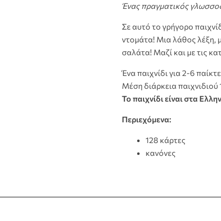
Ένας πραγματικός γλωσσο
Σε αυτό το γρήγορο παιχνίδ
ντομάτα! Μια λάθος λέξη, 
σαλάτα! Μαζί και με τις κατ
Ένα παιχνίδι για 2-6 παίκτε
Μέση διάρκεια παιχνιδιού 
Το παιχνίδι είναι στα Ελλην
Περιεχόμενα:
128 κάρτες
κανόνες