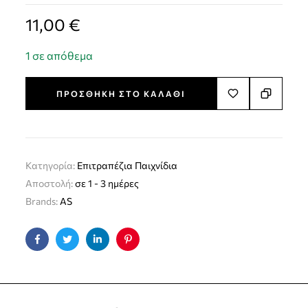
11,00
€
1 σε απόθεμα
ΠΡΟΣΘΉΚΗ ΣΤΟ ΚΑΛΆΘΙ
Κατηγορία:
Επιτραπέζια Παιχνίδια
Αποστολή:
σε 1 - 3 ημέρες
Brands:
AS
Facebook
Twitter
Linkedin
Pinterest