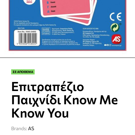
ΣΕ ΑΠΟΘΕΜΑ
Επιτραπέζιο
Παιχνίδι Know Me
Know You
Brands:
AS