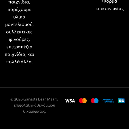
Φόρμα
παιχνίδια,
επικοινωνίας
παρέχουμε
υλικά
μοντελισμού,
συλλεκτικές
φιγούρες,
επιτραπέζια
παιχνίδια, και
πολλά άλλα.
© 2026 Gangsta Bear. Με την
επιφύλαξη κάθε νόμιμου
δικαιώματος.