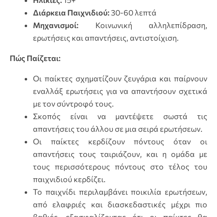
Διάρκεια Παιχνιδιού:
30-60 λεπτά
Μηχανισμοί:
Κοινωνική αλληλεπίδραση,
ερωτήσεις και απαντήσεις, αντιστοίχιση.
Πώς Παίζεται:
Οι παίκτες σχηματίζουν ζευγάρια και παίρνουν
εναλλάξ ερωτήσεις για να απαντήσουν σχετικά
με τον σύντροφό τους.
Σκοπός είναι να μαντέψετε σωστά τις
απαντήσεις του άλλου σε μια σειρά ερωτήσεων.
Οι παίκτες κερδίζουν πόντους όταν οι
απαντήσεις τους ταιριάζουν, και η ομάδα με
τους περισσότερους πόντους στο τέλος του
παιχνιδιού κερδίζει.
Το παιχνίδι περιλαμβάνει ποικιλία ερωτήσεων,
από ελαφριές και διασκεδαστικές μέχρι πιο
βαθιές, εξασφαλίζοντας ότι οι παίκτες θα