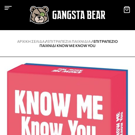
ΑΡΧΙΚΉ ΣΕΛΊΔΑ
/
ΕΠΙΤΡΑΠΈΖΙΑ ΠΑΙΧΝΊΔΙΑ
/ ΕΠΙΤΡΑΠΈΖΙΟ
ΠΑΙΧΝΊΔΙ KNOW ME KNOW YOU