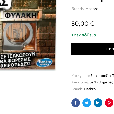
Brands:
Hasbro
30,00
€
1 σε απόθεμα
ΠΡΟ
Κατηγορία:
Επιτραπέζια Π
Αποστολή:
σε 1 - 3 ημέρες
Brands:
Hasbro
Facebook
Twitter
Linkedin
Pin