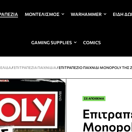
ΡΑΠΈΖΙΑ
ΜΟΝΤΕΛΙΣΜΌΣ
WARHAMMER
ΕΊΔΗ Δ
GAMING SUPPLIES
COMICS
ΣΕΛΊΔΑ
/
ΕΠΙΤΡΑΠΈΖΙΑ ΠΑΙΧΝΊΔΙΑ
/ ΕΠΙΤΡΑΠΈΖΙΟ ΠΑΙΧΝΊΔΙ MONOPOLY ΤΗΣ 
ΣΕ ΑΠΟΘΕΜΑ
Επιτραπέ
Monopo