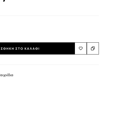
ΣΘΉΚΗ ΣΤΟ ΚΑΛΆΘΙ
αιχνίδια
terest