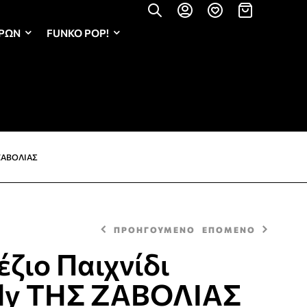
ΏΡΩΝ
FUNKO POP!
ΖΑΒΟΛΙΑΣ
ΠΡΟΗΓΟΥΜΕΝΟ
ΕΠΟΜΕΝΟ
ζιο Παιχνίδι
ly ΤΗΣ ΖΑΒΟΛΙΑΣ
45,00
30,00
€
€