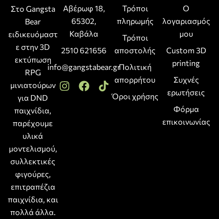
Αβέρωφ 18,
Τρόποι
Ο
Στο Gangsta
65302,
πληρωμής
λογαριασμός
Bear
Καβάλα
μου
ειδικευόμαστ
Τρόποι
ε στην 3D
2510 621656
αποστολής
Custom 3D
εκτύπωση
printing
info@gangstabear.gr
Πολιτική
RPG
απορρήτου
Συχνές
μινιατούρων
ερωτήσεις
Όροι χρήσης
για DND
Φόρμα
παιχνίδια,
επικοινωνίας
παρέχουμε
υλικά
μοντελισμού,
συλλεκτικές
φιγούρες,
επιτραπέζια
παιχνίδια, και
πολλά άλλα.