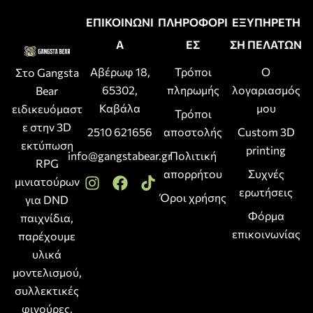
ΕΠΙΚΟΙΝΩΝΙ
ΠΛΗΡΟΦΟΡΙ
ΕΞΥΠΗΡΕΤΗ
Α
ΕΣ
ΣΗ ΠΕΛΑΤΩΝ
Αβέρωφ 18,
Τρόποι
Ο
Στο Gangsta
65302,
πληρωμής
λογαριασμός
Bear
Καβάλα
μου
ειδικευόμαστ
Τρόποι
ε στην 3D
2510 621656
αποστολής
Custom 3D
εκτύπωση
printing
info@gangstabear.gr
Πολιτική
RPG
απορρήτου
Συχνές
μινιατούρων
ερωτήσεις
Όροι χρήσης
για DND
Φόρμα
παιχνίδια,
επικοινωνίας
παρέχουμε
υλικά
μοντελισμού,
συλλεκτικές
φιγούρες,