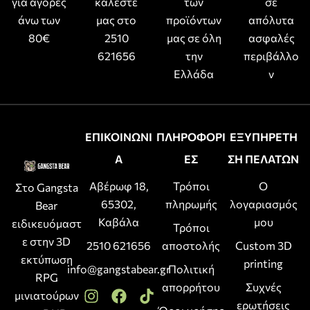
για αγορές
καλέστε
των
σε
άνω των
μας στο
προϊόντων
απόλυτα
80€
2510
μας σε όλη
ασφαλές
621656
την
περιβάλλο
Ελλάδα
ν
ΕΠΙΚΟΙΝΩΝΙ
ΠΛΗΡΟΦΟΡΙ
ΕΞΥΠΗΡΕΤΗ
Α
ΕΣ
ΣΗ ΠΕΛΑΤΩΝ
Αβέρωφ 18,
Τρόποι
Ο
Στο Gangsta
65302,
πληρωμής
λογαριασμός
Bear
Καβάλα
μου
ειδικευόμαστ
Τρόποι
ε στην 3D
2510 621656
αποστολής
Custom 3D
εκτύπωση
printing
info@gangstabear.gr
Πολιτική
RPG
απορρήτου
Συχνές
μινιατούρων
ερωτήσεις