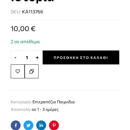
SKU:
KA113766
10,00
€
2 σε απόθεμα
-
+
ΠΡΟΣΘΉΚΗ ΣΤΟ ΚΑΛΆΘΙ
Κατηγορία:
Επιτραπέζια Παιχνίδια
Αποστολή:
σε 1 - 3 ημέρες
Facebook
Twitter
Linkedin
Pinterest