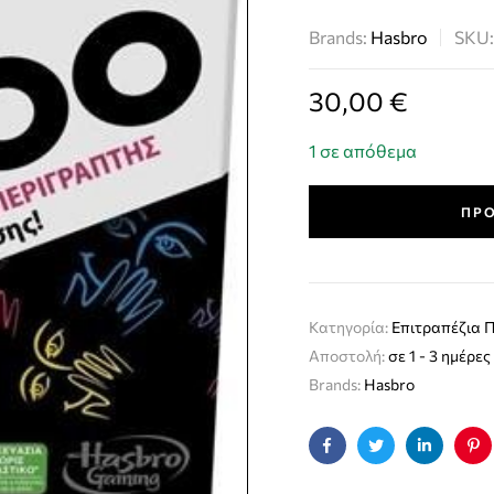
Brands:
Hasbro
SKU
30,00
€
1 σε απόθεμα
ΠΡΟ
Κατηγορία:
Επιτραπέζια Π
Αποστολή:
σε 1 - 3 ημέρες
Brands:
Hasbro
Facebook
Twitter
Linkedin
Pin