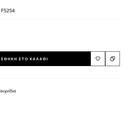
:
F5254
ΣΘΉΚΗ ΣΤΟ ΚΑΛΆΘΙ
αιχνίδια
terest