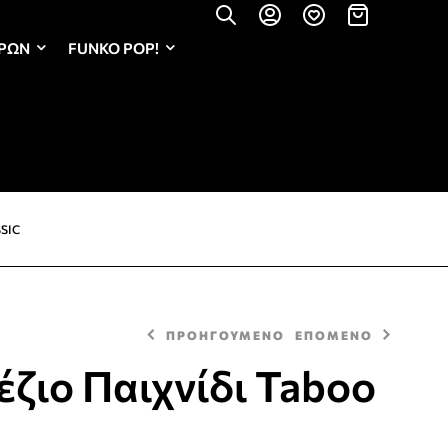
ΏΡΩΝ
FUNKO POP!
SIC
ΠΡΟΗΓΟΥΜΕΝΟ
ΕΠΟΜΕΝΟ
ζιο Παιχνίδι Taboo
45,00
€
20,00
€