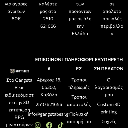
για αγορές
καλέστε
των
σε
άνω των
μας στο
προϊόντων
απόλυτα
80€
2510
μας σε όλη
ασφαλές
621656
την
περιβάλλο
Ελλάδα
ν
ΕΠΙΚΟΙΝΩΝΙ
ΠΛΗΡΟΦΟΡΙ
ΕΞΥΠΗΡΕΤΗ
Α
ΕΣ
ΣΗ ΠΕΛΑΤΩΝ
Αβέρωφ 18,
Τρόποι
Ο
Στο Gangsta
65302,
πληρωμής
λογαριασμός
Bear
Καβάλα
μου
ειδικευόμαστ
Τρόποι
ε στην 3D
2510 621656
αποστολής
Custom 3D
εκτύπωση
printing
info@gangstabear.gr
Πολιτική
RPG
απορρήτου
Συχνές
μινιατούρων