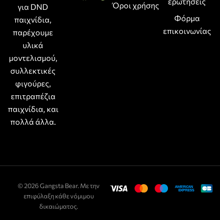
ερωτήσεις
Όροι χρήσης
για DND
Φόρμα
παιχνίδια,
επικοινωνίας
παρέχουμε
υλικά
μοντελισμού,
συλλεκτικές
φιγούρες,
επιτραπέζια
παιχνίδια, και
πολλά άλλα.
© 2026 Gangsta Bear. Με την
επιφύλαξη κάθε νόμιμου
δικαιώματος.