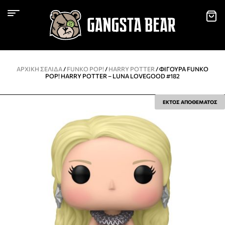
ΑΡΧΙΚΉ ΣΕΛΊΔΑ
/
FUNKO POP!
/
HARRY POTTER
/ ΦΙΓΟΎΡΑ FUNKO
POP! HARRY POTTER – LUNA LOVEGOOD #182
ΕΚΤΟΣ ΑΠΟΘΕΜΑΤΟΣ