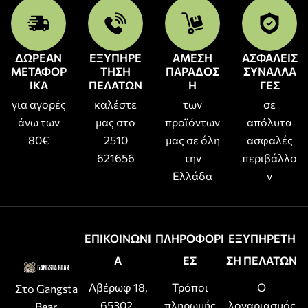
ΔΩΡΕΑΝ
ΕΞΥΠΗΡΕ
ΑΜΕΣΗ
ΑΣΦΑΛΕΙΣ
ΜΕΤΑΦΟΡ
ΤΗΣΗ
ΠΑΡΑΔΟΣ
ΣΥΝΑΛΛΑ
ΙΚΑ
ΠΕΛΑΤΩΝ
Η
ΓΕΣ
για αγορές
καλέστε
των
σε
άνω των
μας στο
προϊόντων
απόλυτα
80€
2510
μας σε όλη
ασφαλές
621656
την
περιβάλλο
Ελλάδα
ν
ΕΠΙΚΟΙΝΩΝΙ
ΠΛΗΡΟΦΟΡΙ
ΕΞΥΠΗΡΕΤΗ
Α
ΕΣ
ΣΗ ΠΕΛΑΤΩΝ
Αβέρωφ 18,
Τρόποι
Ο
Στο Gangsta
65302,
πληρωμής
λογαριασμός
Bear