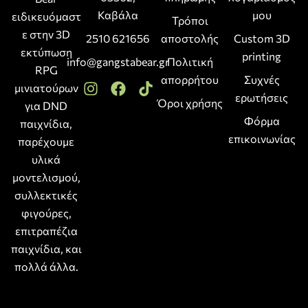
Καβάλα
μου
ειδικευόμαστ
Τρόποι
ε στην 3D
2510 621656
αποστολής
Custom 3D
εκτύπωση
printing
info@gangstabear.gr
Πολιτική
RPG
απορρήτου
Συχνές
μινιατούρων
ερωτήσεις
Όροι χρήσης
για DND
Φόρμα
παιχνίδια,
επικοινωνίας
παρέχουμε
υλικά
μοντελισμού,
συλλεκτικές
φιγούρες,
επιτραπέζια
παιχνίδια, και
πολλά άλλα.