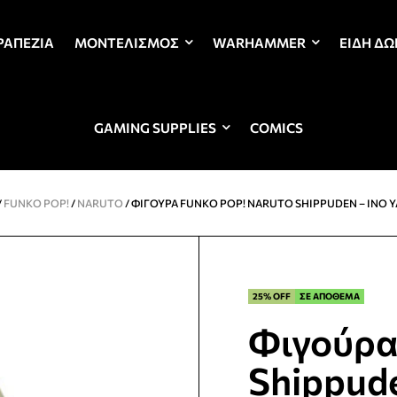
ΡΑΠΈΖΙΑ
ΜΟΝΤΕΛΙΣΜΌΣ
WARHAMMER
ΕΊΔΗ Δ
GAMING SUPPLIES
COMICS
/
FUNKO POP!
/
NARUTO
/ ΦΙΓΟΎΡΑ FUNKO POP! NARUTO SHIPPUDEN – INO 
25% OFF
ΣΕ ΑΠΟΘΕΜΑ
Φιγούρα
Shippud