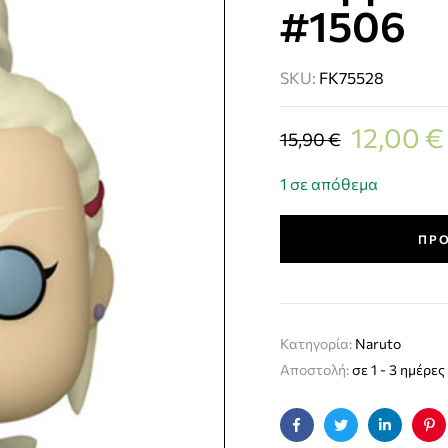
#1506
SKU:
FK75528
12,00
€
15,90
€
1 σε απόθεμα
ΠΡΟ
Κατηγορία:
Naruto
Αποστολή:
σε 1 - 3 ημέρες
Facebook
Twitter
Linkedin
Pin