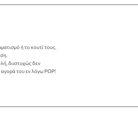
ματισμό ή το κουτί τους.
ση.
λή, δυστυχώς δεν
 αγορά του εν λόγω POP!