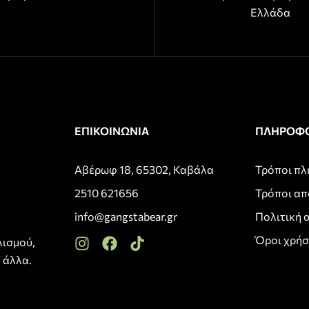
Ελλάδα
ΕΠΙΚΟΙΝΩΝΙΑ
ΠΛΗΡΟΦΟ
Αβέρωφ 18, 65302, Καβάλα
Τρόποι π
2510 621656
Τρόποι α
info@gangstabear.gr
Πολιτική 
Όροι χρή
λισμού,
 άλλα.