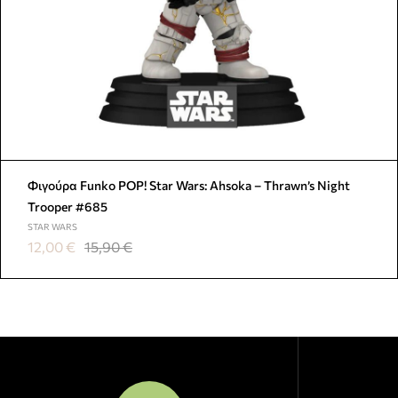
Φιγούρα Funko POP! Star Wars: Ahsoka – Thrawn’s Night
Trooper #685
STAR WARS
12,00
€
15,90
€