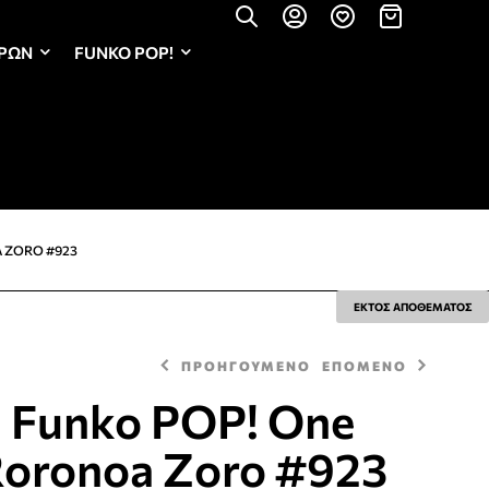
ΏΡΩΝ
FUNKO POP!
A ZORO #923
ΕΚΤΟΣ ΑΠΟΘΕΜΑΤΟΣ
ΠΡΟΗΓΟΥΜΕΝΟ
ΕΠΟΜΕΝΟ
 Funko POP! One
Roronoa Zoro #923
24,90
€
15,90
€