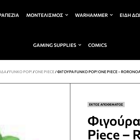
ΡΑΠΈΖΙΑ
ΜΟΝΤΕΛΙΣΜΌΣ
WARHAMMER
ΕΊΔΗ Δ
GAMING SUPPLIES
COMICS
ΊΔΑ
/
FUNKO POP!
/
ONE PIECE
/ ΦΙΓΟΎΡΑ FUNKO POP! ONE PIECE – RORONO
ΕΚΤΟΣ ΑΠΟΘΕΜΑΤΟΣ
Φιγούρα
Piece – 