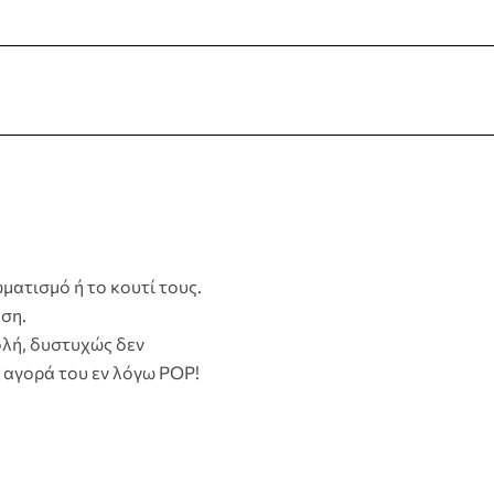
ματισμό ή το κουτί τους.
ση.
λή, δυστυχώς δεν
 αγορά του εν λόγω POP!