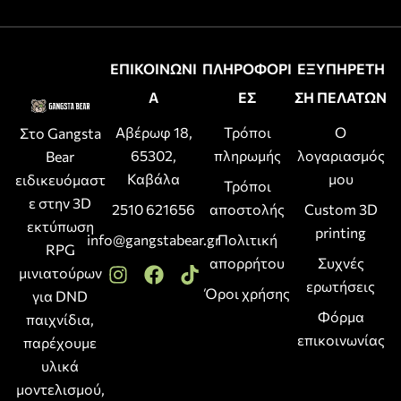
ΕΠΙΚΟΙΝΩΝΙ
ΠΛΗΡΟΦΟΡΙ
ΕΞΥΠΗΡΕΤΗ
Α
ΕΣ
ΣΗ ΠΕΛΑΤΩΝ
Αβέρωφ 18,
Τρόποι
Ο
Στο Gangsta
65302,
πληρωμής
λογαριασμός
Bear
Καβάλα
μου
ειδικευόμαστ
Τρόποι
ε στην 3D
2510 621656
αποστολής
Custom 3D
εκτύπωση
printing
info@gangstabear.gr
Πολιτική
RPG
απορρήτου
Συχνές
μινιατούρων
ερωτήσεις
Όροι χρήσης
για DND
Φόρμα
παιχνίδια,
επικοινωνίας
παρέχουμε
υλικά
μοντελισμού,