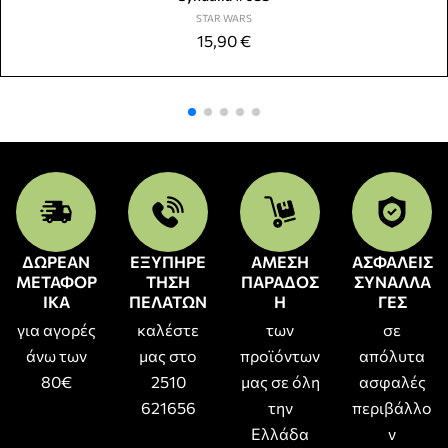
STAR WARS
15,90
€
ΔΩΡΕΑΝ
ΕΞΥΠΗΡΕ
ΑΜΕΣΗ
ΑΣΦΑΛΕΙΣ
ΜΕΤΑΦΟΡ
ΤΗΣΗ
ΠΑΡΑΔΟΣ
ΣΥΝΑΛΛΑ
ΙΚΑ
ΠΕΛΑΤΩΝ
Η
ΓΕΣ
για αγορές
καλέστε
των
σε
άνω των
μας στο
προϊόντων
απόλυτα
80€
2510
μας σε όλη
ασφαλές
621656
την
περιβάλλο
Ελλάδα
ν