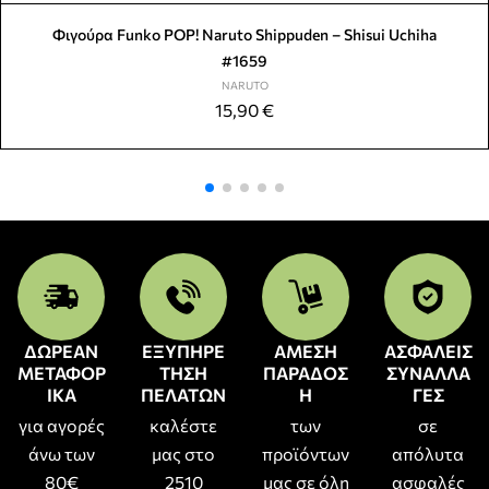
Φιγούρα Funko POP! Naruto Shippuden – Shisui Uchiha
#1659
NARUTO
15,90
€
ΔΩΡΕΑΝ
ΕΞΥΠΗΡΕ
ΑΜΕΣΗ
ΑΣΦΑΛΕΙΣ
ΜΕΤΑΦΟΡ
ΤΗΣΗ
ΠΑΡΑΔΟΣ
ΣΥΝΑΛΛΑ
ΙΚΑ
ΠΕΛΑΤΩΝ
Η
ΓΕΣ
για αγορές
καλέστε
των
σε
άνω των
μας στο
προϊόντων
απόλυτα
80€
2510
μας σε όλη
ασφαλές