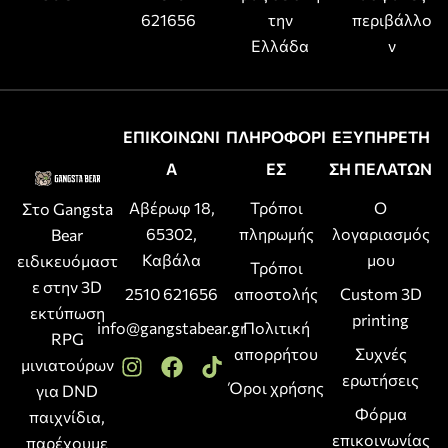
621656
την
περιβάλλο
Ελλάδα
ν
ΕΠΙΚΟΙΝΩΝΙ
ΠΛΗΡΟΦΟΡΙ
ΕΞΥΠΗΡΕΤΗ
Α
ΕΣ
ΣΗ ΠΕΛΑΤΩΝ
Αβέρωφ 18,
Τρόποι
Ο
Στο Gangsta
65302,
πληρωμής
λογαριασμός
Bear
Καβάλα
μου
ειδικευόμαστ
Τρόποι
ε στην 3D
2510 621656
αποστολής
Custom 3D
εκτύπωση
printing
info@gangstabear.gr
Πολιτική
RPG
απορρήτου
Συχνές
μινιατούρων
ερωτήσεις
Όροι χρήσης
για DND
Φόρμα
παιχνίδια,
επικοινωνίας
παρέχουμε