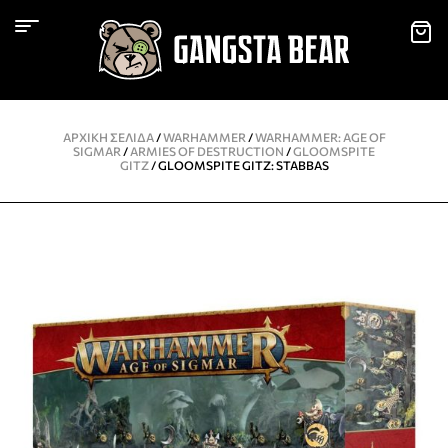
ΑΡΧΙΚΉ ΣΕΛΊΔΑ
/
WARHAMMER
/
WARHAMMER: AGE OF
SIGMAR
/
ARMIES OF DESTRUCTION
/
GLOOMSPITE
GITZ
/ GLOOMSPITE GITZ: STABBAS