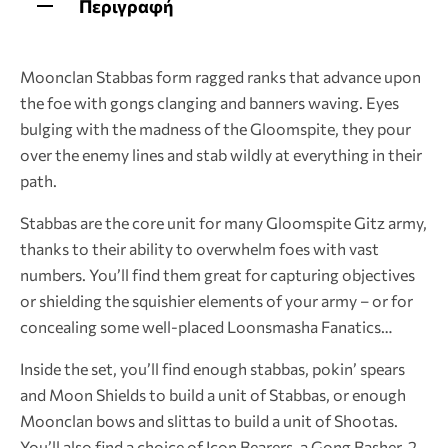
Περιγραφή
Moonclan Stabbas form ragged ranks that advance upon
the foe with gongs clanging and banners waving. Eyes
bulging with the madness of the Gloomspite, they pour
over the enemy lines and stab wildly at everything in their
path.
Stabbas are the core unit for many Gloomspite Gitz army,
thanks to their ability to overwhelm foes with vast
numbers. You’ll find them great for capturing objectives
or shielding the squishier elements of your army – or for
concealing some well-placed Loonsmasha Fanatics…
Inside the set, you’ll find enough stabbas, pokin’ spears
and Moon Shields to build a unit of Stabbas, or enough
Moonclan bows and slittas to build a unit of Shootas.
You’ll also find a choice of Icon Bearers, a Gong Basher, 2