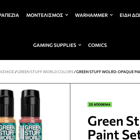
ΡΑΠΈΖΙΑ
ΜΟΝΤΕΛΙΣΜΌΣ
WARHAMMER
ΕΊΔΗ Δ
GAMING SUPPLIES
COMICS
ΛΙΣΜΌΣ
/
GREEN STUFF WORLD COLORS
/ GREEN STUFF WOLRD: OPAQUE PAI
ΣΕ ΑΠΟΘΕΜΑ
Green St
Paint Se