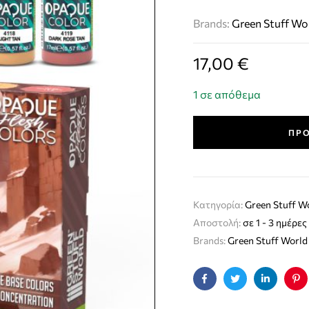
Brands:
Green Stuff Wo
17,00
€
1 σε απόθεμα
ΠΡΟ
Κατηγορία:
Green Stuff W
Αποστολή:
σε 1 - 3 ημέρες
Brands:
Green Stuff World
Facebook
Twitter
Linkedin
Pin