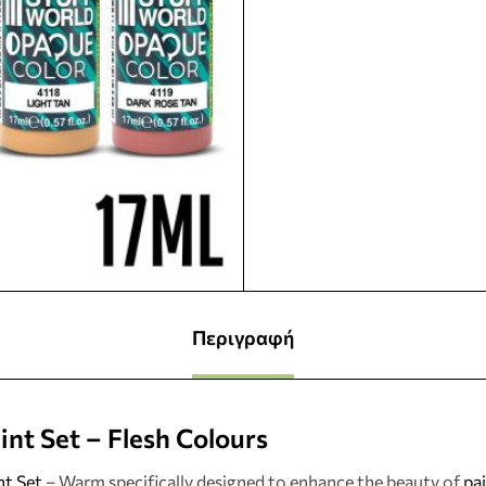
Περιγραφή
int Set – Flesh Colours
nt Set
– Warm specifically designed to enhance the beauty of
pa