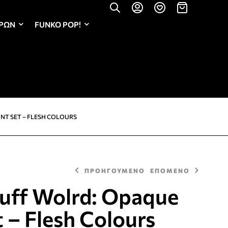
ΏΡΩΝ
FUNKO POP!
NT SET – FLESH COLOURS
ΠΡΟΗΓΟΥΜΕΝΟ
ΕΠΟΜΕΝΟ
uff Wolrd: Opaque
t – Flesh Colours
3,99
2,99
€
€