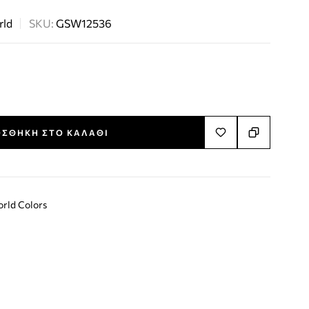
rld
SKU:
GSW12536
ΣΘΉΚΗ ΣΤΟ ΚΑΛΆΘΙ
orld Colors
terest