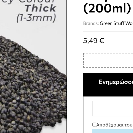
(200ml)
Brands:
Green Stuff Wo
5,49
€
Ενημερώσου
Αποδέχομαι του