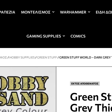
ΡΑΠΈΖΙΑ
ΜΟΝΤΕΛΙΣΜΌΣ
WARHAMMER
ΕΊΔΗ Δ
GAMING SUPPLIES
COMICS
ΣΜΌΣ
/
HOBBY SUPPLIES
/
GREEN STUFF
/ GREEN STUFF WORLD – DARK GREY
ΕΚΤΟΣ ΑΠΟΘΕΜΑΤΟΣ
Green St
Grey Th