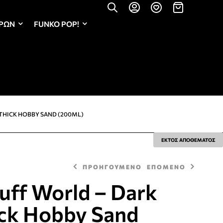
ΏΡΩΝ
FUNKO POP!
 THICK HOBBY SAND (200ML)
ΕΚΤΟΣ ΑΠΟΘΕΜΑΤΟΣ
ΠΡΟΗΓΟΥΜΕΝΟ
ΕΠΟΜΕΝΟ
uff World – Dark
ick Hobby Sand
5,49
13,00
€
€