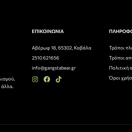
ΕΠΙΚΟΙΝΩΝΙΑ
ΠΛΗΡΟΦΟ
Αβέρωφ 18, 65302, Καβάλα
Τρόποι π
2510 621656
Τρόποι α
info@gangstabear.gr
Πολιτική 
Όροι χρή
λισμού,
 άλλα.