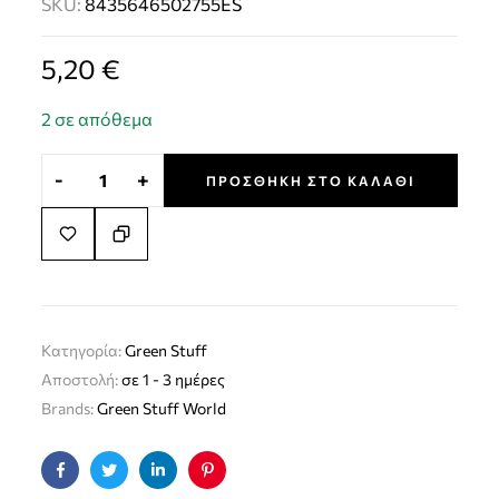
SKU:
8435646502755ES
5,20
€
2 σε απόθεμα
-
+
ΠΡΟΣΘΉΚΗ ΣΤΟ ΚΑΛΆΘΙ
Κατηγορία:
Green Stuff
Αποστολή:
σε 1 - 3 ημέρες
Brands:
Green Stuff World
Facebook
Twitter
Linkedin
Pinterest