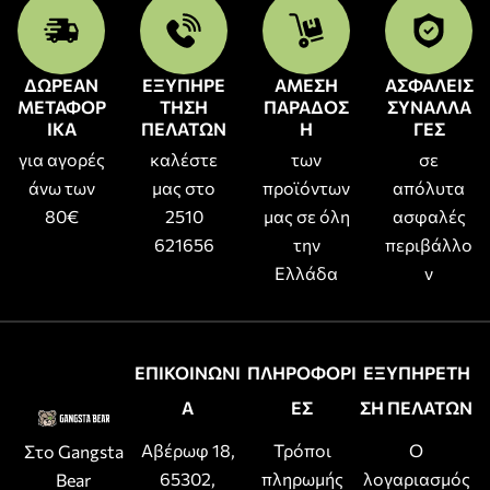
ΔΩΡΕΑΝ
ΕΞΥΠΗΡΕ
ΑΜΕΣΗ
ΑΣΦΑΛΕΙΣ
ΜΕΤΑΦΟΡ
ΤΗΣΗ
ΠΑΡΑΔΟΣ
ΣΥΝΑΛΛΑ
ΙΚΑ
ΠΕΛΑΤΩΝ
Η
ΓΕΣ
για αγορές
καλέστε
των
σε
άνω των
μας στο
προϊόντων
απόλυτα
80€
2510
μας σε όλη
ασφαλές
621656
την
περιβάλλο
Ελλάδα
ν
ΕΠΙΚΟΙΝΩΝΙ
ΠΛΗΡΟΦΟΡΙ
ΕΞΥΠΗΡΕΤΗ
Α
ΕΣ
ΣΗ ΠΕΛΑΤΩΝ
Αβέρωφ 18,
Τρόποι
Ο
Στο Gangsta
65302,
πληρωμής
λογαριασμός
Bear