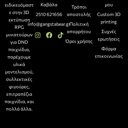
Καβάλα
μου
ειδικευόμαστ
Τρόποι
ε στην 3D
2510 621656
αποστολής
Custom 3D
εκτύπωση
printing
info@gangstabear.gr
Πολιτική
RPG
απορρήτου
Συχνές
μινιατούρων
ερωτήσεις
Όροι χρήσης
για DND
Φόρμα
παιχνίδια,
επικοινωνίας
παρέχουμε
υλικά
μοντελισμού,
συλλεκτικές
φιγούρες,
επιτραπέζια
παιχνίδια, και
πολλά άλλα.